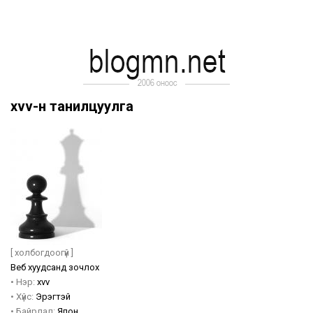
xvv-н танилцуулга
[ холбогдоогүй ]
Веб хуудсанд зочлох
•
Нэр:
xvv
•
Хүйс:
Эрэгтэй
•
Байрлал:
Япон