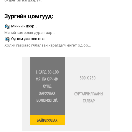
бидэнтэй нэгдээрэй.
Зургийн цомгууд:
Миний нүдээр...
Миний камерын дурангаар...
Од юм даа хөө гэж
Холхи газраас гялалзан харагдагч өнгөт од оо...