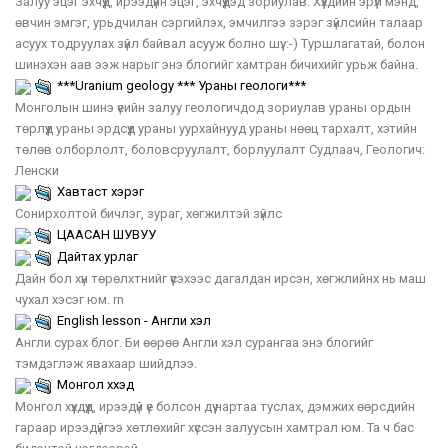
Залуу эцэг эхчүүд, ирээдүйн эцэг, эхчүүдэд зориулав. Хүүхдийн эрүүл мэнд,
өвчин эмгэг, урьдчилан сэргийлэх, эмчилгээ зэрэг зүйлсийн талаар
асуух тодруулах зүйл байвал асууж болно шүү. :-) Туршлагатай, болон
шинэхэн аав ээж нарыг энэ блогийг хамтран бичихийг урьж байна.
***Uranium geology *** Ураны геологи***
Монголын шинэ үеийн залуу геологичдод зориулав ураны ордын
төрлүүд ураны эрдсүүд ураны уурхайнууд ураны нөөц тархалт, хэтийн
төлөв олборлолт, боловсруулалт, борлуулалт Судлаач, Геологич:
Ленски
Хавтаст хэрэг
Сонирхолтой бичлэг, зураг, хөгжилтэй зүйлс
ЦААСАН ШУВУУ
Дайтах урлаг
Дайн бол хүн төрөлхтнийг үүсэхээс дагалдан ирсэн, хөгжлийнх нь маш
чухал хэсэг юм. rn
English lesson - Англи хэл
Англи сурах блог. Би өөрөө Англи хэл сурангаа энэ блогийг
тэмдэглэж явахаар шийдлээ.
Монгол хүүхэд
Монгол хүүхдүүд, ирээдүй үе болсон дүү нартаа туслах, дэмжих өөрсдийн
гараар ирээдүйгээ хөтлөхийг хүссэн залуусын хамтрал юм. Та ч бас