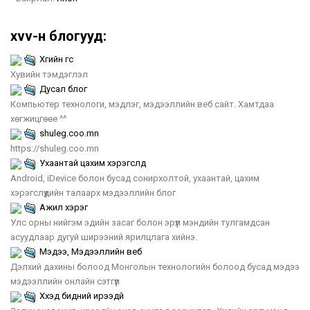
xvv-н блогууд:
Хүүгийн үгс
Хувийн тэмдэглэл
Дусал блог
Компьютер технологи, мэдлэг, мэдээллийн веб сайт. Хамтдаа
хөгжицгөөе ^^
shuleg.coo.mn
https://shuleg.coo.mn
Ухаантай цахим хэрэгслүүд
Android, iDevice болон бусад сонирхолтой, ухаантай, цахим
хэрэгслүүдийн талаарх мэдээллийн блог
Ажил хэрэг
Улс орны нийгэм эдийн засаг болон эрүүл мэндийн тулгамдсан
асуудлаар дугуй ширээний ярилцлага хийнэ.
Мэдээ, Мэдээллийн веб
Дэлхий дахины болоод Монголын технологийн болоод бусад мэдээ
мэдээллийн онлайн сэтгүүл
Хүүхэд бидний ирээдүй