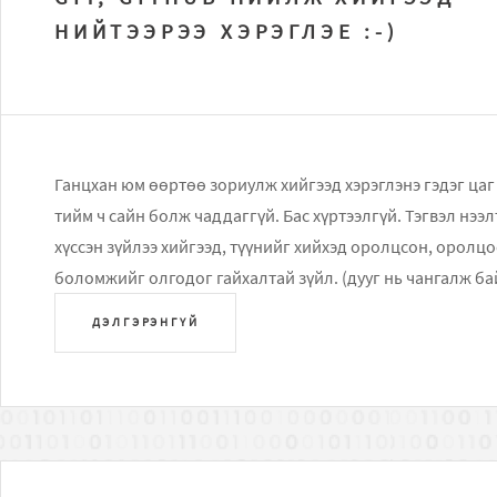
НИЙТЭЭРЭЭ ХЭРЭГЛЭЕ :-)
Ганцхан юм өөртөө зориулж хийгээд хэрэглэнэ гэдэг цаг 
тийм ч сайн болж чаддаггүй. Бас хүртээлгүй. Тэгвэл нээл
хүссэн зүйлээ хийгээд, түүнийг хийхэд оролцсон, оролцо
боломжийг олгодог гайхалтай зүйл. (дууг нь чангалж бай
ДЭЛГЭРЭНГҮЙ