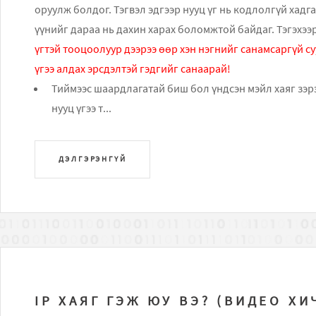
оруулж болдог. Тэгвэл эдгээр нууц үг нь кодлолгүй хад
үүнийг дараа нь дахин харах боломжтой байдаг. Тэгэхээ
үгтэй тооцоолуур дээрээ өөр хэн нэгнийг санамсаргүй с
үгээ алдах эрсдэлтэй гэдгийг санаарай!
Тиймээс шаардлагатай биш бол үндсэн мэйл хаяг зэр
нууц үгээ т...
ДЭЛГЭРЭНГҮЙ
IP ХАЯГ ГЭЖ ЮУ ВЭ? (ВИДЕО ХИ