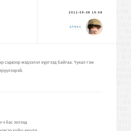
2011-09-08 19:08
АЛМАС
р сэдвээр мэдээлэл хүргээд байгаа. Чухал гэж
ирүүлээрэй.
 ч бас эхлээд
энээсээ хойш аюулд