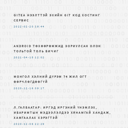
GITEA НЭЭЛТТЭЙ ЭХИЙН GIT КОД ХОСТИНГ
СЕРВИС
2022-02-20
19:44
ANDROID ТӨХӨӨРӨМЖИД ЗОРИУЛСАН ОЛОН
ТОЛЬТОЙ ТОЛЬ БИЧИГ
2021-04-15
12:02
МОНГОЛ ХЭЛНИЙ ДҮРЭМ 74 ЖИЛ ОГТ
ӨӨРЧЛӨГДӨӨГҮЙ
2020-12-16
09:17
Л.ГАЛБААТАР: ИРГЭД ИРГЭНИЙ ҮНЭМЛЭХ,
ИБАРИМТЫН МЭДЭЭЛЭЛДЭЭ ХЯНАМГАЙ ХАНДАЖ,
ХАМГААЛАХ ХЭРЭГТЭЙ
2020-12-06
22:29