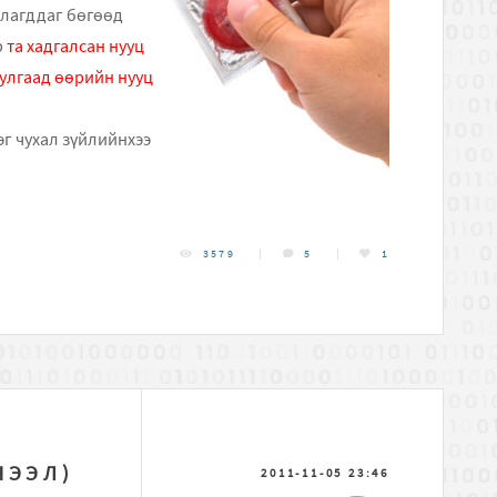
галагддаг бөгөөд
р
та хадгалсан нууц
уулгаад өөрийн нууц
эг чухал зүйлийнхээ
3579
5
1
ЧЭЭЛ)
2011-11-05 23:46