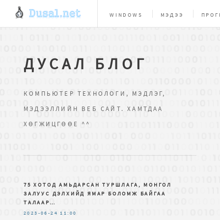
WINDOWS
МЭДЭЭ
ПРОГ
ВЕБ МАСТЕРУУДАД
БИ
ДУСАЛ БЛОГ
КОМПЬЮТЕР ТЕХНОЛОГИ, МЭДЛЭГ,
МЭДЭЭЛЛИЙН ВЕБ САЙТ. ХАМТДАА
ХӨГЖИЦГӨӨЕ ^^
75 ХОТОД АМЬДАРСАН ТУРШЛАГА, МОНГОЛ
ЗАЛУУС ДЭЛХИЙД ЯМАР БОЛОМЖ БАЙГАА
ТАЛААР…
2023-06-24
11:00