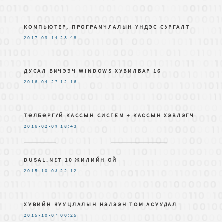
КОМПЬЮТЕР, ПРОГРАМЧЛАЛЫН ҮНДЭС СУРГАЛТ
2017-03-14
23:48
ДУСАЛ БИЧЭЭЧ WINDOWS ХУВИЛБАР 16
2016-04-27
12:16
ТӨЛБӨРГҮЙ КАССЫН СИСТЕМ + КАССЫН ХЭВЛЭГЧ
2016-02-09
18:43
DUSAL.NET 10 ЖИЛИЙН ОЙ
2015-10-08
22:12
ХУВИЙН НУУЦЛАЛЫН НЭЛЭЭН ТОМ АСУУДАЛ
2015-10-07
00:25