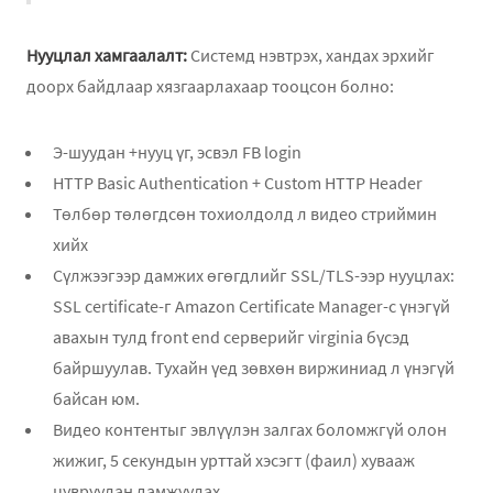
Нууцлал хамгаалалт:
Системд нэвтрэх, хандах эрхийг
доорх байдлаар хязгаарлахаар тооцсон болно:
Э-шуудан +нууц үг, эсвэл FB login
HTTP Basic Authentication + Custom HTTP Header
Төлбөр төлөгдсөн тохиолдолд л видео стриймин
хийх
Сүлжээгээр дамжих өгөгдлийг SSL/TLS-ээр нууцлах:
SSL certificate-г Amazon Certificate Manager-с үнэгүй
авахын тулд front end серверийг virginia бүсэд
байршуулав. Тухайн үед зөвхөн виржиниад л үнэгүй
байсан юм.
Видео контентыг эвлүүлэн залгах боломжгүй олон
жижиг, 5 cекундын урттай хэсэгт (фаил) хувааж
цувруулан дамжуулах