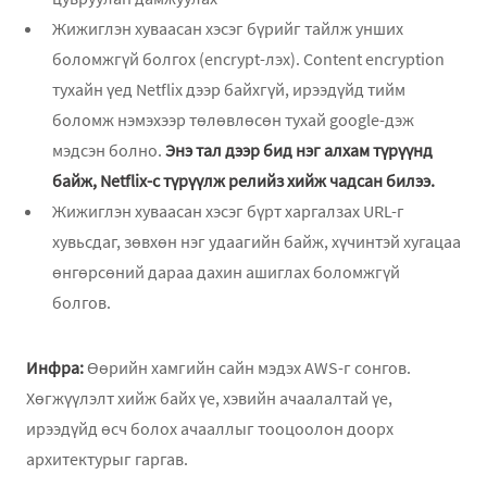
Жижиглэн хуваасан хэсэг бүрийг тайлж унших
боломжгүй болгох (encrypt-лэх). Content encryption
тухайн үед Netflix дээр байхгүй, ирээдүйд тийм
боломж нэмэхээр төлөвлөсөн тухай google-дэж
мэдсэн болно.
Энэ тал дээр бид нэг алхам түрүүнд
байж, Netflix-c түрүүлж релийз хийж чадсан билээ.
Жижиглэн хуваасан хэсэг бүрт харгалзах URL-г
хувьсдаг, зөвхөн нэг удаагийн байж, хүчинтэй хугацаа
өнгөрсөний дараа дахин ашиглах боломжгүй
болгов.
Инфра:
Өөрийн хамгийн сайн мэдэх AWS-г сонгов.
Хөгжүүлэлт хийж байх үе, хэвийн ачаалалтай үе,
ирээдүйд өсч болох ачааллыг тооцоолон доорх
архитектурыг гаргав.