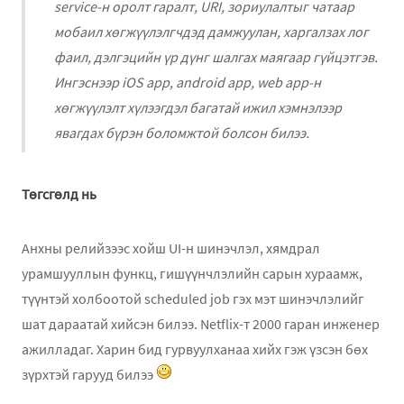
service-н оролт гаралт, URI, зориулалтыг чатаар
мобаил хөгжүүлэлгчдэд дамжуулан, харгалзах лог
фаил, дэлгэцийн үр дүнг шалгах маягаар гүйцэтгэв.
Ингэснээр iOS app, android app, web app-н
хөгжүүлэлт хүлээгдэл багатай ижил хэмнэлээр
явагдах бүрэн боломжтой болсон билээ.
Төгсгөлд нь
Анхны релийзээс хойш UI-н шинэчлэл, хямдрал
урамшууллын функц, гишүүнчлэлийн сарын хураамж,
түүнтэй холбоотой scheduled job гэх мэт шинэчлэлийг
шат дараатай хийсэн билээ. Netflix-т 2000 гаран инженер
ажилладаг. Харин бид гурвуулханаа хийх гэж үзсэн бөх
зүрхтэй гарууд билээ