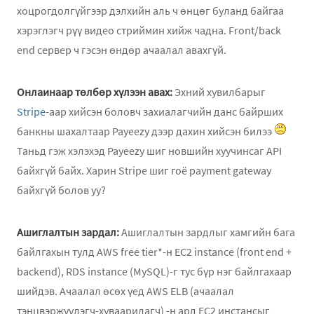
хоцрогдолгүйгээр дэлхийн аль ч өнцөг буланд байгаа
хэрэглэгч рүү видео стриймин хийж чадна. Front/back
end сервер ч гэсэн өндөр ачаалал авахгүй.
Онлаинаар төлбөр хүлээн авах:
Эхний хувилбарыг
Stripe
-аар хийсэн боловч захиалагчийн данс байрших
банкны шахалтаар Payeezy дээр дахин хийсэн билээ
Таньд гэж хэлэхэд Payeezy шиг новшийн хуучинсаг API
байхгүй байх. Харин Stripe шиг гоё payment gateway
байхгүй болов уу?
Ашиглалтын зардал:
Ашиглалтын зардлыг хамгийн бага
байлгахын тулд AWS free tier*-н EC2 instance (front end +
backend), RDS instance (MySQL)-г тус бүр нэг байлгахаар
шийдэв. Ачаалал өсөх үед AWS ELB (ачаалал
тэнцвэржүүлэгч-хуваарилагч) -н ард EC2 инстансыг