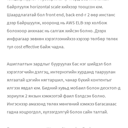
байрлуулж horizontal scale хийхээр тооцсон юм.
Шаардлагатай бол front end, back end-г 2 өөр инстанс
дээр байршуулж, хооронд нь AWS ELB-ээр холбож
болохоор анхнаас нь салгаж хийсэн болно. Дээрх
инфрагаар зөвхөн хэрэглээнийхээ хэрээр төлбөр төлөх
тул cost effective байж чадна.
Ашиглалтын зардлыг бууруулах бас нэг шийдэл бол
хэрэглэгчийн дэлгэц, интернэтийн хурданд тааруулан
ялгаатай цэгийн нягтаршил, чанар бүхий контентыг
илгээх явдал юм. Бидний хувьд мобаил болон десктоп-д
зориулж 2 янзын хэмжээтэй фаил бэлдсэн болно.
Ингэснээр амазонд төлөх мөнгөний хэмжээ багасахаас
гадна хоцрогдол, хүлээгдэлгүй болох сайн талтай.