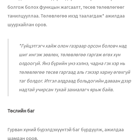
болгож болох функцын жагсаалт, төсөв төлөвлөгөөг
танилцууллаа. Төлөвлөгөө ихэд таалагдаж* ажилдаа
шуурхайлан оров.
*Гүйцэтгэгч хайж олон газраар орсон боловч над
шиг ингэж зөвлөх, төлөвлөгөө гаргаж өгөх хүн
олдоогүй. Янз бүрийн үнэ хэлнэ, чадна гэх хэр нь
төлөвлөгөө төсөв гаргаад аль гэхээр хариу өгөхгүй
таг болдог. Итгэл алдраад больдогийн даваан дээр
надтай учирсан тухай захиалагч ярьж байв.
Төслийн баг
Гурван хүний бүрэлдэхүүнтэй баг бүрдүүлж, ажилдаа
шамдан оров.