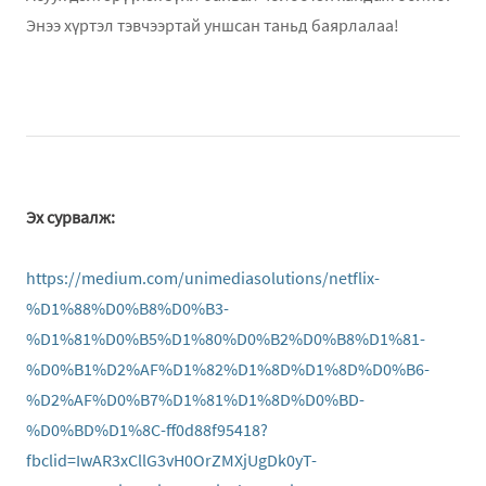
Энээ хүртэл тэвчээртай уншсан таньд баярлалаа!
Эх сурвалж:
https://medium.com/unimediasolutions/netflix-
%D1%88%D0%B8%D0%B3-
%D1%81%D0%B5%D1%80%D0%B2%D0%B8%D1%81-
%D0%B1%D2%AF%D1%82%D1%8D%D1%8D%D0%B6-
%D2%AF%D0%B7%D1%81%D1%8D%D0%BD-
%D0%BD%D1%8C-ff0d88f95418?
fbclid=IwAR3xCllG3vH0OrZMXjUgDk0yT-