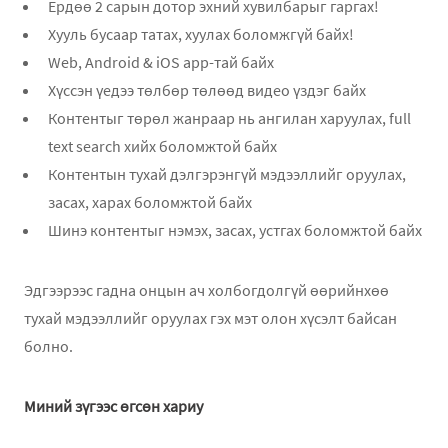
Ердөө 2 сарын дотор эхний хувилбарыг гаргах!
Хууль бусаар татах, хуулах боломжгүй байх!
Web, Android & iOS app-тай байх
Хүссэн үедээ төлбөр төлөөд видео үздэг байх
Контентыг төрөл жанраар нь ангилан харуулах, full
text search хийх боломжтой байх
Контентын тухай дэлгэрэнгүй мэдээллийг оруулах,
засах, харах боломжтой байх
Шинэ контентыг нэмэх, засах, устгах боломжтой байх
Эдгээрээс гадна онцын ач холбогдолгүй өөрийнхөө
тухай мэдээллийг оруулах гэх мэт олон хүсэлт байсан
болно.
Миний зүгээс өгсөн хариу