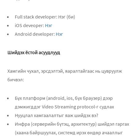
Full stack developer: Нэг (би)
iOS deveoper:
Нэг
Android developer:
Нэг
Шийдэх ёстой асуудлууд
Хамгийн чухал, эрсдэлтэй, яаралтайгаас нь цувруулж
бичвэл:
Бүх платформ (android, ios, бүх браузер) дээр
дэмжигддэг Video Streaming protocol-г судлах
Нууцлал хамгаалалтыг яаж шийдэх вэ?
Инфра (cерверийн бүтэц, архитектур) шийдэл гаргах
(хаана байршуулах, системд ирэх өндөр ачааллыг