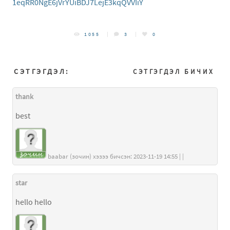
1eqRR0NgE6jVrYUiBDJ7LejE3kqQVVIiY
1055
3
0
СЭТГЭГДЭЛ:
СЭТГЭГДЭЛ БИЧИХ
thank
best
baabar (зочин) хэзээ бичсэн: 2023-11-19 14:55 | |
star
hello hello