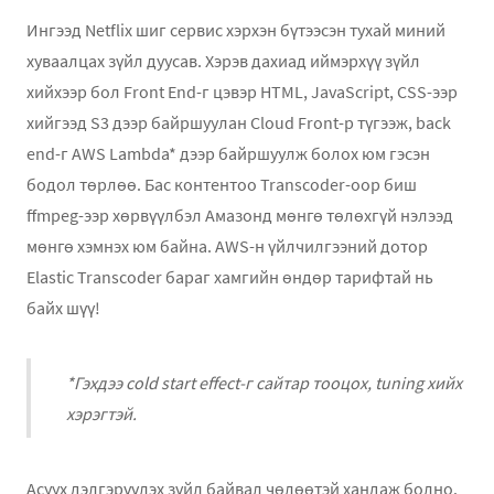
Ингээд Netflix шиг сервис хэрхэн бүтээсэн тухай миний
хуваалцах зүйл дуусав. Хэрэв дахиад иймэрхүү зүйл
хийхээр бол Front End-г цэвэр HTML, JavaScript, CSS-ээр
хийгээд S3 дээр байршуулан Cloud Front-р түгээж, back
end-г AWS Lambda* дээр байршуулж болох юм гэсэн
бодол төрлөө. Бас контентоо Transcoder-оор биш
ffmpeg-ээр хөрвүүлбэл Амазонд мөнгө төлөхгүй нэлээд
мөнгө хэмнэх юм байна. AWS-н үйлчилгээний дотор
Elastic Transcoder бараг хамгийн өндөр тарифтай нь
байх шүү!
*Гэхдээ cold start effect-г сайтар тооцох, tuning хийх
хэрэгтэй.
Асуух дэлгэрүүлэх зүйл байвал чөлөөтэй хандаж болно.