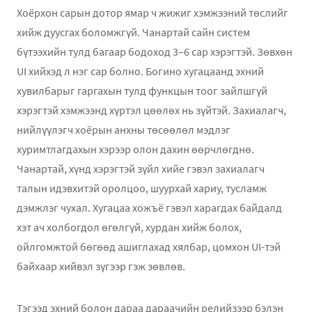
Хоёрхон сарын дотор ямар ч жижиг хэмжээний төслийг
хийж дуусгах боломжгүй. Чанартай сайн систем
бүтээхийн тулд багаар бодоход 3–6 сар хэрэгтэй. Зөвхөн
UI хийхэд л нэг сар болно. Богино хугацаанд эхний
хувилбарыг гаргахын тулд функцын тоог зайлшгүй
хэрэгтэй хэмжээнд хүртэл цөөлөх нь зүйтэй. Захиалагч,
нийлүүлэгч хоёрын анхны төсөөлөл мэдлэг
хуримтлагдахын хэрээр олон дахин өөрчлөгднө.
Чанартай, хүнд хэрэгтэй зүйл хийе гэвэл захиалагч
талын идэвхитэй оролцоо, шуурхай хариу, тусламж
дэмжлэг чухал. Хугацаа хожъё гэвэл харагдах байдалд
хэт ач холбогдол өгөлгүй, хурдан хийж болох,
ойлгомжтой бөгөөд ашиглахад хялбар, цомхон UI-тэй
байхаар хийвэл зүгээр гэж зөвлөв.
Тэгээд эхний болон дараа дараачийн релийзээр бэлэн