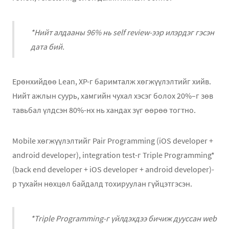
*Нийт алдааны 96% нь self review-ээр илэрдэг гэсэн
дата бий.
Ерөнхийдөө Lean, XP-г баримталж хөгжүүлэлтийг хийв.
Нийт ажлын суурь, хамгийн чухал хэсэг болох 20%–г зөв
тавьбал үлдсэн 80%-нх нь хандах зүг өөрөө тогтно.
Mobile хөгжүүлэлтийг Pair Programming (iOS developer +
android developer), integration test-г Triple Programming*
(back end developer + iOS developer + android developer)-
р тухайн нөхцөл байдалд тохируулан гүйцэтгэсэн.
*Triple Programming-г үйлдэхдээ бичиж дууссан web