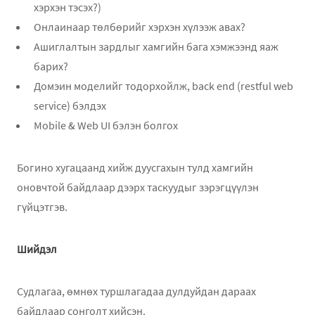
хэрхэн тэсэх?)
Онлаинаар төлбөрийг хэрхэн хүлээж авах?
Ашиглалтын зардлыг хамгийн бага хэмжээнд яаж
барих?
Домэин моделийг тодорхойлж, back end (restful web
service) бэлдэх
Mobile & Web UI бэлэн болгох
Богино хугацаанд хийж дуусгахын тулд хамгийн
оновчтой байдлаар дээрх таскуудыг зэрэгцүүлэн
гүйцэтгэв.
Шийдэл
Судлагаа, өмнөх туршлагадаа дулдуйдан дараах
байдлаар сонголт хийсэн.