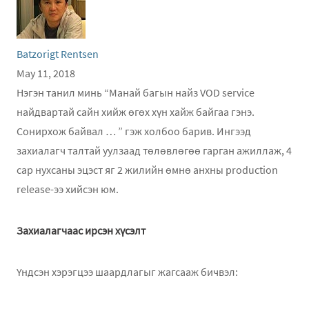
Batzorigt Rentsen
May 11, 2018
Нэгэн танил минь “Манай багын найз VOD service
найдвартай сайн хийж өгөх хүн хайж байгаа гэнэ.
Сонирхож байвал … ” гэж холбоо барив. Ингээд
захиалагч талтай уулзаад төлөвлөгөө гарган ажиллаж, 4
сар нухсаны эцэст яг 2 жилийн өмнө анхны production
release-ээ хийсэн юм.
Захиалагчаас ирсэн хүсэлт
Үндсэн хэрэгцээ шаардлагыг жагсааж бичвэл: