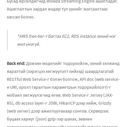
Бусад өрсөлдөгчид Wowza Streaming Engine ашигладаг.
Ашиглалтын зардал өндөр тул үүнийг жагсаалтаас
хассан болно.
*AWS free tier-т багтах EC2, RDS instance эхний нэг
жил үнэгүй.
Back end:
Домэин моделийг тодорхойлж, эхний ээлжинд
яаралтай (зэрэгцээ хөгжүүлэлт хийхэд) шаардлагатай
RESTful Web Service-г бэлэн болгож, API doc (web service-
н URI, оролт гаралтын параметрын тодорхойлолт)-г
мобаил хөгжүүлэгчид өгөв. Web Service-г Jersey (JAX-
RS), db access layer-г JDBI, HikariCP дээр хийж, Grizzly
(web server) дээр ажиллуулахаар сонгов. Серверээс
буцаах хариуг (json) gzip-ээр шахах, зөвхөн
зөвшөөрөгдсөн хэрэглэгчийн хүсэлтийг хүлээж авахаар