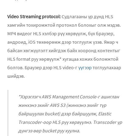
Video Streaming protocol:
Судлагааны үр дүнд HLS
хамгийн тохиромжтой протокол болохыг олж мэдэв.
MP4 видеог HLS хэлбэр рүү хөрвүүлж, бүх браузер,
андроид, iOS төхөөрөмж дээр тоглуулж үзэв. Ямар ч
байсан хөгжүүлэлт хийгдэж байх хооронд контентыг
HLS format руу хөрвүүлж* хугацаа хожих боломжтой
болгов. Браузер дээр HLS video-г
үүгээр
тоглуулахаар
шийдэв.
*Хэрэглэгч AWS Management Console-г ашиглан
жинхэнэ эхийг AWS S3 (жинхэнэ эхийг түр
байршуулах bucket) дээр байршуулж, Elastic
Transcoder-оор HLS рүү хөрвүүлнэ. Transcoder үр
дүнгээ өөр bucket руу хуулна.