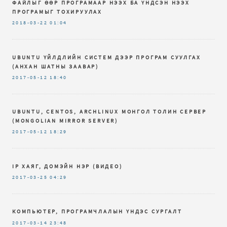
ФАЙЛЫГ ӨӨР ПРОГРАМААР НЭЭХ БА ҮНДСЭН НЭЭХ
ПРОГРАМЫГ ТОХИРУУЛАХ
2018-03-22
01:04
UBUNTU ҮЙЛДЛИЙН СИСТЕМ ДЭЭР ПРОГРАМ СУУЛГАХ
(АНХАН ШАТНЫ ЗААВАР)
2017-05-12
18:40
UBUNTU, CENTOS, ARCHLINUX МОНГОЛ ТОЛИН СЕРВЕР
(MONGOLIAN MIRROR SERVER)
2017-05-12
18:29
IP ХАЯГ, ДОМЭЙН НЭР (ВИДЕО)
2017-03-25
04:29
КОМПЬЮТЕР, ПРОГРАМЧЛАЛЫН ҮНДЭС СУРГАЛТ
2017-03-14
23:48