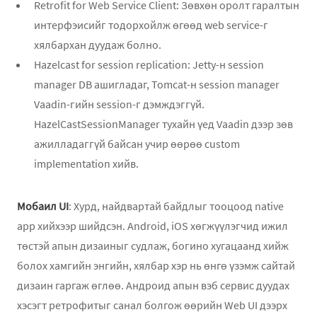
Retrofit for Web Service Client: Зөвхөн оролт гаралтын
интерфэисийг тодорхойлж өгөөд web service-г
хялбархан дуудаж болно.
Hazelcast for session replication: Jetty-н session
manager DB ашигладаг, Tomcat-н session manager
Vaadin-гийн session-г дэмждэггүй.
HazelCastSessionManager тухайн үед Vaadin дээр зөв
ажилладаггүй байсан учир өөрөө custom
implementation хийв.
Мобаил UI
: Хурд, найдвартай байдлыг тооцоод native
app хийхээр шийдсэн. Android, iOS хөгжүүлэгчид ижил
төстэй апын дизаиныг судлаж, богино хугацаанд хийж
болох хамгийн энгийн, хялбар хэр нь өнгө үзэмж сайтай
дизаин гаргаж өглөө. Андроид апын вэб сервис дуудах
хэсэгт ретрофитыг санал болгож өөрийн Web UI дээрх