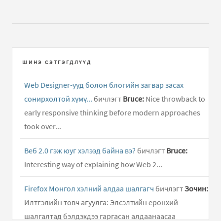
ШИНЭ СЭТГЭГДЛҮҮД
Web Designer-ууд болон блогийн загвар засах
сонирхолтой хүмү...
бичлэгт
Bruce:
Nice throwback to
early responsive thinking before modern approaches
took over...
Веб 2.0 гэж юуг хэлээд байна вэ?
бичлэгт
Bruce:
Interesting way of explaining how Web 2...
Firefox Монгол хэлний алдаа шалгагч
бичлэгт
Зочин:
Илтгэлийн товч агуулга: Элсэлтийн ерөнхий
шалгалтад бэлдэхдээ гаргасан алдаанаасаа