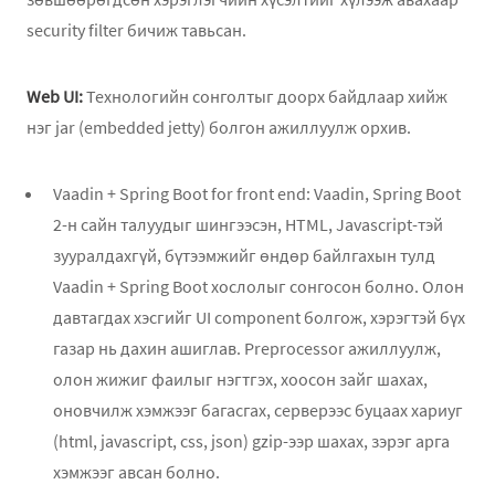
security filter бичиж тавьсан.
Web UI:
Технологийн сонголтыг доорх байдлаар хийж
нэг jar (embedded jetty) болгон ажиллуулж орхив.
Vaadin + Spring Boot for front end: Vaadin, Spring Boot
2-н сайн талуудыг шингээсэн, HTML, Javascript-тэй
зууралдахгүй, бүтээмжийг өндөр байлгахын тулд
Vaadin + Spring Boot хослолыг сонгосон болно. Олон
давтагдах хэсгийг UI component болгож, хэрэгтэй бүх
газар нь дахин ашиглав. Preprocessor ажиллуулж,
олон жижиг фаилыг нэгтгэх, хоосон зайг шахах,
оновчилж хэмжээг багасгах, серверээс буцаах хариуг
(html, javascript, css, json) gzip-ээр шахах, зэрэг арга
хэмжээг авсан болно.