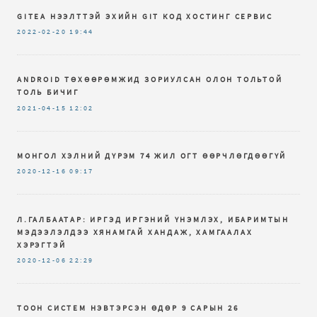
GITEA НЭЭЛТТЭЙ ЭХИЙН GIT КОД ХОСТИНГ СЕРВИС
2022-02-20
19:44
ANDROID ТӨХӨӨРӨМЖИД ЗОРИУЛСАН ОЛОН ТОЛЬТОЙ
ТОЛЬ БИЧИГ
2021-04-15
12:02
МОНГОЛ ХЭЛНИЙ ДҮРЭМ 74 ЖИЛ ОГТ ӨӨРЧЛӨГДӨӨГҮЙ
2020-12-16
09:17
Л.ГАЛБААТАР: ИРГЭД ИРГЭНИЙ ҮНЭМЛЭХ, ИБАРИМТЫН
МЭДЭЭЛЭЛДЭЭ ХЯНАМГАЙ ХАНДАЖ, ХАМГААЛАХ
ХЭРЭГТЭЙ
2020-12-06
22:29
ТООН СИСТЕМ НЭВТЭРСЭН ӨДӨР 9 САРЫН 26