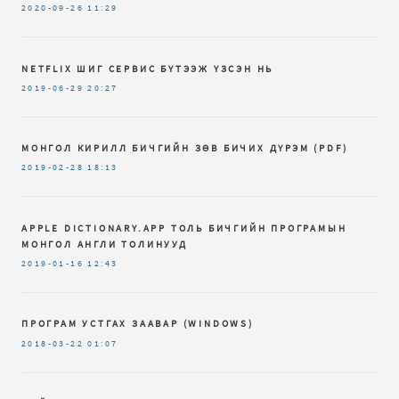
2020-09-26
11:29
NETFLIX ШИГ СЕРВИС БҮТЭЭЖ ҮЗСЭН НЬ
2019-06-29
20:27
МОНГОЛ КИРИЛЛ БИЧГИЙН ЗѲВ БИЧИХ ДҮРЭМ (PDF)
2019-02-28
18:13
APPLE DICTIONARY.APP ТОЛЬ БИЧГИЙН ПРОГРАМЫН
МОНГОЛ АНГЛИ ТОЛИНУУД
2019-01-16
12:43
ПРОГРАМ УСТГАХ ЗААВАР (WINDOWS)
2018-03-22
01:07