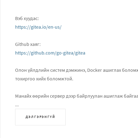
Вэб хуудас:
https://gitea.io/en-us/
Github хаяг:
https://github.com/go-gitea/gitea
Олон үйлдлийн систем дэмжинэ, Docker ашиглах боломжт
тохиргоо хийх боломжтой.
Манайх өөрийн сервер дээр байрлуулан ашиглаж байгаа
...
ДЭЛГЭРЭНГҮЙ