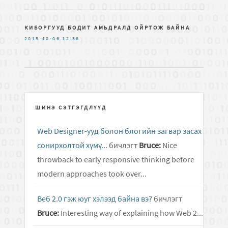
КИБОРГУУД БОДИТ АМЬДРАЛД ОЙРТОЖ БАЙНА
2015-10-06
12:36
ШИНЭ СЭТГЭГДЛҮҮД
Web Designer-ууд болон блогийн загвар засах
сонирхолтой хүмү...
бичлэгт
Bruce:
Nice
throwback to early responsive thinking before
modern approaches took over...
Веб 2.0 гэж юуг хэлээд байна вэ?
бичлэгт
Bruce:
Interesting way of explaining how Web 2...