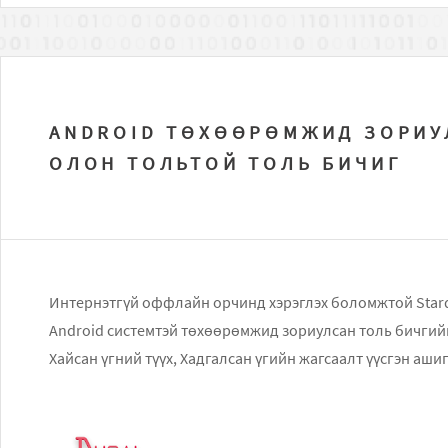
ANDROID ТӨХӨӨРӨМЖИД ЗОРИУ
ОЛОН ТОЛЬТОЙ ТОЛЬ БИЧИГ
Интернэтгүй оффлайн орчинд хэрэглэх боломжтой Stard
Android системтэй төхөөрөмжид зориулсан толь бичгий
Хайсан үгний түүх, Хадгалсан үгийн жагсаалт үүсгэн аш