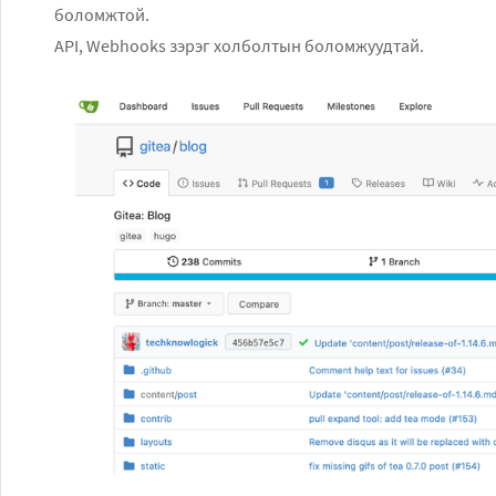
боломжтой.
API, Webhooks зэрэг холболтын боломжуудтай.