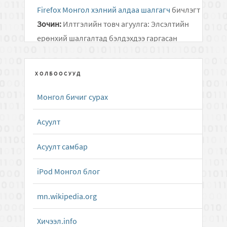
Firefox Монгол хэлний алдаа шалгагч
бичлэгт
Зочин:
Илтгэлийн товч агуулга: Элсэлтийн
ерөнхий шалгалтад бэлдэхдээ гаргасан
алдаанаасаа суралцаж, өдөр..
ХОЛБООСУУД
Дусал Бичээч ( Mongolian Keyboard Layouts
driver )
бичлэгт
Алмас:
Хариу удаж өгч байгаад
Монгол бичиг сурах
уучлаарай...
Асуулт
Android төхөөрөмжид зориулсан олон
тольтой толь бичиг
бичлэгт
Зочин:
g
Асуулт самбар
Apple Dictionary.app толь бичгийн програмын
iPod Монгол блог
Монгол Англи тол...
бичлэгт
Алмас:
Татаж
mn.wikipedia.org
авах холбоосыг сэргээлээ.
Хичээл.info
Apple Dictionary.app толь бичгийн програмын