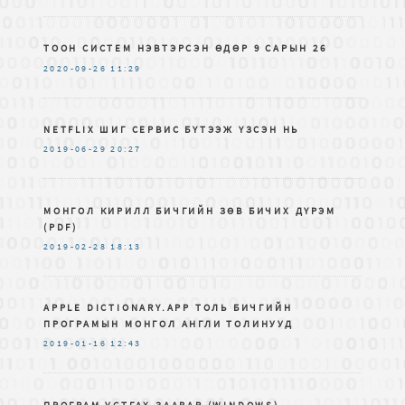
ТООН СИСТЕМ НЭВТЭРСЭН ӨДӨР 9 САРЫН 26
2020-09-26
11:29
NETFLIX ШИГ СЕРВИС БҮТЭЭЖ ҮЗСЭН НЬ
2019-06-29
20:27
МОНГОЛ КИРИЛЛ БИЧГИЙН ЗѲВ БИЧИХ ДҮРЭМ
(PDF)
2019-02-28
18:13
APPLE DICTIONARY.APP ТОЛЬ БИЧГИЙН
ПРОГРАМЫН МОНГОЛ АНГЛИ ТОЛИНУУД
2019-01-16
12:43
ПРОГРАМ УСТГАХ ЗААВАР (WINDOWS)