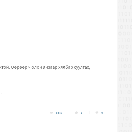
ой. Өөрөөр ч олон янзаар хялбар суулгах,
.
685
3
0