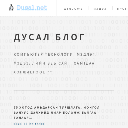
WINDOWS
МЭДЭЭ
ПРОГ
ВЕБ МАСТЕРУУДАД
БИ
ДУСАЛ БЛОГ
КОМПЬЮТЕР ТЕХНОЛОГИ, МЭДЛЭГ,
МЭДЭЭЛЛИЙН ВЕБ САЙТ. ХАМТДАА
ХӨГЖИЦГӨӨЕ ^^
75 ХОТОД АМЬДАРСАН ТУРШЛАГА, МОНГОЛ
ЗАЛУУС ДЭЛХИЙД ЯМАР БОЛОМЖ БАЙГАА
ТАЛААР…
2023-06-24
11:00