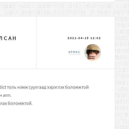
ЛСАН
2021-04-15 12:02
АЛМАС
ict толь нэмж суулгаад хэрэглэх боломжтой
н апп.
иглах боломжтой.