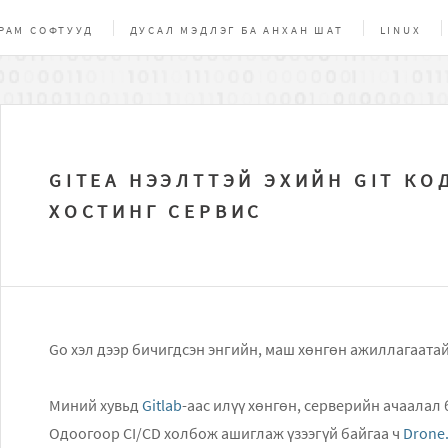
РАМ СОФТУУД
ДУСАЛ МЭДЛЭГ БА АНХАН ШАТ
LINUX
ЧИГ, СОЁЛ
БУСАД
ONLINE ХЭРЭГСЭЛ
НЭЭЛТТЭЙ ЭХ
GITEA НЭЭЛТТЭЙ ЭХИЙН GIT КО
ХОСТИНГ СЕРВИС
Go хэл дээр бичигдсэн энгийн, маш хөнгөн ажиллагаатай
Миний хувьд
Gitlab
-аас илүү хөнгөн, серверийн ачаалал 
Одоогоор CI/CD холбож ашиглаж үзээгүй байгаа ч
Drone.