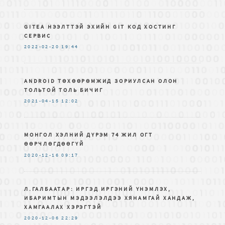
GITEA НЭЭЛТТЭЙ ЭХИЙН GIT КОД ХОСТИНГ
СЕРВИС
2022-02-20
19:44
ANDROID ТӨХӨӨРӨМЖИД ЗОРИУЛСАН ОЛОН
ТОЛЬТОЙ ТОЛЬ БИЧИГ
2021-04-15
12:02
МОНГОЛ ХЭЛНИЙ ДҮРЭМ 74 ЖИЛ ОГТ
ӨӨРЧЛӨГДӨӨГҮЙ
2020-12-16
09:17
Л.ГАЛБААТАР: ИРГЭД ИРГЭНИЙ ҮНЭМЛЭХ,
ИБАРИМТЫН МЭДЭЭЛЭЛДЭЭ ХЯНАМГАЙ ХАНДАЖ,
ХАМГААЛАХ ХЭРЭГТЭЙ
2020-12-06
22:29