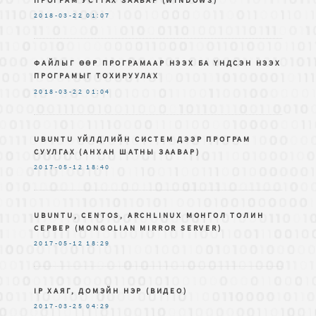
2018-03-22
01:07
ФАЙЛЫГ ӨӨР ПРОГРАМААР НЭЭХ БА ҮНДСЭН НЭЭХ
ПРОГРАМЫГ ТОХИРУУЛАХ
2018-03-22
01:04
UBUNTU ҮЙЛДЛИЙН СИСТЕМ ДЭЭР ПРОГРАМ
СУУЛГАХ (АНХАН ШАТНЫ ЗААВАР)
2017-05-12
18:40
UBUNTU, CENTOS, ARCHLINUX МОНГОЛ ТОЛИН
СЕРВЕР (MONGOLIAN MIRROR SERVER)
2017-05-12
18:29
IP ХАЯГ, ДОМЭЙН НЭР (ВИДЕО)
2017-03-25
04:29