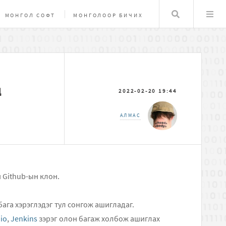
Хайлт
МОНГОЛ СОФТ
МОНГОЛООР БИЧИХ
НУУЦЛАЛ, ХАМГААЛАЛТ
MAC OSX
Д
2022-02-20 19:44
АЛМАС
 Github-ын клон.
бага хэрэглэдэг тул сонгож ашигладаг.
io
,
Jenkins
зэрэг олон багаж холбож ашиглах