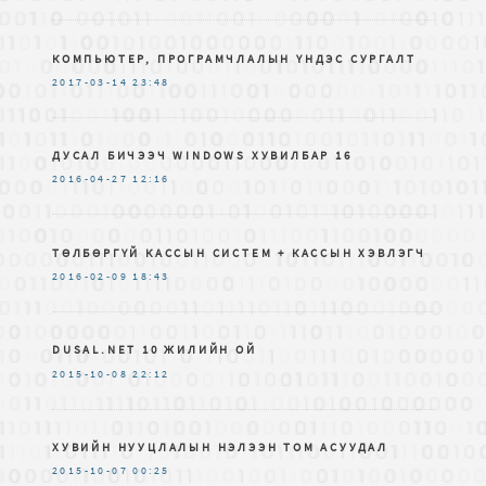
КОМПЬЮТЕР, ПРОГРАМЧЛАЛЫН ҮНДЭС СУРГАЛТ
2017-03-14
23:48
ДУСАЛ БИЧЭЭЧ WINDOWS ХУВИЛБАР 16
2016-04-27
12:16
ТӨЛБӨРГҮЙ КАССЫН СИСТЕМ + КАССЫН ХЭВЛЭГЧ
2016-02-09
18:43
DUSAL.NET 10 ЖИЛИЙН ОЙ
2015-10-08
22:12
ХУВИЙН НУУЦЛАЛЫН НЭЛЭЭН ТОМ АСУУДАЛ
2015-10-07
00:25