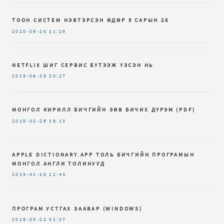
ТООН СИСТЕМ НЭВТЭРСЭН ӨДӨР 9 САРЫН 26
2020-09-26
11:29
NETFLIX ШИГ СЕРВИС БҮТЭЭЖ ҮЗСЭН НЬ
2019-06-29
20:27
МОНГОЛ КИРИЛЛ БИЧГИЙН ЗѲВ БИЧИХ ДҮРЭМ (PDF)
2019-02-28
18:13
APPLE DICTIONARY.APP ТОЛЬ БИЧГИЙН ПРОГРАМЫН
МОНГОЛ АНГЛИ ТОЛИНУУД
2019-01-16
12:43
ПРОГРАМ УСТГАХ ЗААВАР (WINDOWS)
2018-03-22
01:07