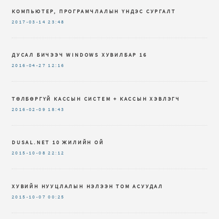
КОМПЬЮТЕР, ПРОГРАМЧЛАЛЫН ҮНДЭС СУРГАЛТ
2017-03-14
23:48
ДУСАЛ БИЧЭЭЧ WINDOWS ХУВИЛБАР 16
2016-04-27
12:16
ТӨЛБӨРГҮЙ КАССЫН СИСТЕМ + КАССЫН ХЭВЛЭГЧ
2016-02-09
18:43
DUSAL.NET 10 ЖИЛИЙН ОЙ
2015-10-08
22:12
ХУВИЙН НУУЦЛАЛЫН НЭЛЭЭН ТОМ АСУУДАЛ
2015-10-07
00:25