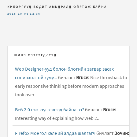
КИБОРГУУД БОДИТ АМЬДРАЛД ОЙРТОЖ БАЙНА
2015-10-06
12:36
ШИНЭ СЭТГЭГДЛҮҮД
Web Designer-ууд болон блогийн загвар засах
сонирхолтой хүмү...
бичлэгт
Bruce:
Nice throwback to
early responsive thinking before modern approaches
took over...
Веб 2.0 гэж юуг хэлээд байна вэ?
бичлэгт
Bruce:
Interesting way of explaining how Web 2...
Firefox Монгол хэлний алдаа шалгагч
бичлэгт
Зочин: