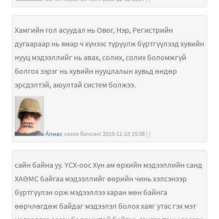
Хамгийн гол асуудал нь Овог, Нэр, Регистрийн
дугаараар нь ямар ч хүнээс түрүүлж бүртгүүлээд хувийн
нууц мэдээллийг нь авах, солих, солих боломжгүй
болгох зэрэг нь хувийн нууцлалын хувьд өндөр
эрсдэлтэй, аюултай систем болжээ.
Алмас
хэзээ бичсэн: 2015-11-23 15:38 | |
сайн байна уу. ҮСХ-оос Хүн ам өрхийн мэдээллийн санд
ХАӨМС байгаа мэдээллийг өөрийн чинь хэлсэнээр
бүртгүүлэн орж мэдээллээ харан мөн байнга
өөрчлөгдөж байдаг мэдээлэл болох хаяг утас гэх мэт