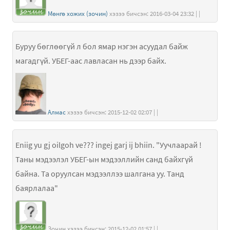
Мөнгө хожих (зочин)
хэзээ бичсэн: 2016-03-04 23:32 | |
Буруу бөглөөгүй л бол ямар нэгэн асуудал байж
магадгүй. УБЕГ-аас лавласан нь дээр байх.
Алмас
хэзээ бичсэн: 2015-12-02 02:07 | |
Eniig yu gj oilgoh ve??? ingej garj ij bhiin. "Уучлаарай !
Таны мэдээлэл УБЕГ-ын мэдээллийн санд байхгүй
байна. Та оруулсан мэдээллээ шалгана уу. Танд
баярлалаа"
Зочин хэзээ бичсэн: 2015-12-02 01:57 | |