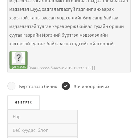
мэдээллээ засах боломжтой байгаа. гэхдээ таны зассан
мэдээлэл шууд хадгалагдахгүй гэдгийг анхаарах
хэрэгтэй. таны зассан мэдээллийг бид санд байгаа
мэдээлэлтэй тулган хэрэв зөрж байвал тухайн оршин
суугаа газрийн Иргэний бүртгэл мэдээлэлийн
хэлтэстэй тулгаж байж засна гэдгийг ойлгоорой.
Зочин хэзээ бичсэн: 2015-11-23 10:55 | |
Бүртгэлээр бичих
Зочиноор бичих