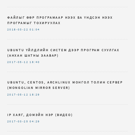
ФАЙЛЫГ ӨӨР ПРОГРАМААР НЭЭХ БА ҮНДСЭН НЭЭХ
ПРОГРАМЫГ ТОХИРУУЛАХ
2018-03-22
01:04
UBUNTU ҮЙЛДЛИЙН СИСТЕМ ДЭЭР ПРОГРАМ СУУЛГАХ
(АНХАН ШАТНЫ ЗААВАР)
2017-05-12
18:40
UBUNTU, CENTOS, ARCHLINUX МОНГОЛ ТОЛИН СЕРВЕР
(MONGOLIAN MIRROR SERVER)
2017-05-12
18:29
IP ХАЯГ, ДОМЭЙН НЭР (ВИДЕО)
2017-03-25
04:29