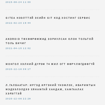
2023-06-24
11:00
GITEA НЭЭЛТТЭЙ ЭХИЙН GIT КОД ХОСТИНГ СЕРВИС
2022-02-20
19:44
ANDROID ТӨХӨӨРӨМЖИД ЗОРИУЛСАН ОЛОН ТОЛЬТОЙ
ТОЛЬ БИЧИГ
2021-04-15
12:02
МОНГОЛ ХЭЛНИЙ ДҮРЭМ 74 ЖИЛ ОГТ ӨӨРЧЛӨГДӨӨГҮЙ
2020-12-16
09:17
Л.ГАЛБААТАР: ИРГЭД ИРГЭНИЙ ҮНЭМЛЭХ, ИБАРИМТЫН
МЭДЭЭЛЭЛДЭЭ ХЯНАМГАЙ ХАНДАЖ, ХАМГААЛАХ
ХЭРЭГТЭЙ
2020-12-06
22:29