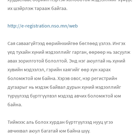
их шэйрлэж тарааж байгаа.
http://e-registration.nso.mn/web
Сая саваагүйтээд өөрийнхийгөө бөглөөд үзлээ. Ингэх
үед тухайн хүний мэдээллийг гарган, өөрөөр нь засуулж
авах зорилготой бололтой. Энд нэг аюултай нь хүний
хувийн мэдээлэл, гэрийн хаягийг өөр хүн харах
боломжтой юм байна. Хэрэв овог, нэр регистрийн
дугаарыг нь мэдэж байвал дурын хүний мэдээллийг
түрүүлээд бүртгүүлвэл мэдээд авчих боломжтой юм
байна.
Тиймээс аль болох хурдан бүртгүүлээд нууц үгээ
авчихвал аюул багатай юм байна шүү.