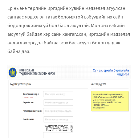
Ер нь энэ төрлийн иргэдийн хувийн мэдээлэл агуулсан
сангаас мэдээлэл татах боломжтой вэбүүдийг их сайн
бодолцож хийхгүй бол бас л аюултай. Мөн энэ вэбийн
аюулгүй байдал хэр сайн хангагдсан, иргэдийн мэдээлэл
алдагдах эрсдэл байгаа эсэх бас асуулт болон үлдэж
байна даа.