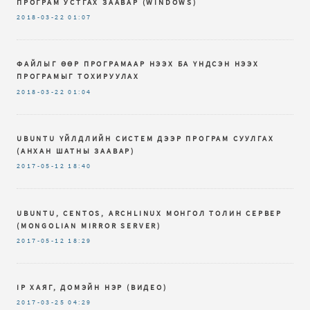
ПРОГРАМ УСТГАХ ЗААВАР (WINDOWS)
2018-03-22
01:07
ФАЙЛЫГ ӨӨР ПРОГРАМААР НЭЭХ БА ҮНДСЭН НЭЭХ
ПРОГРАМЫГ ТОХИРУУЛАХ
2018-03-22
01:04
UBUNTU ҮЙЛДЛИЙН СИСТЕМ ДЭЭР ПРОГРАМ СУУЛГАХ
(АНХАН ШАТНЫ ЗААВАР)
2017-05-12
18:40
UBUNTU, CENTOS, ARCHLINUX МОНГОЛ ТОЛИН СЕРВЕР
(MONGOLIAN MIRROR SERVER)
2017-05-12
18:29
IP ХАЯГ, ДОМЭЙН НЭР (ВИДЕО)
2017-03-25
04:29