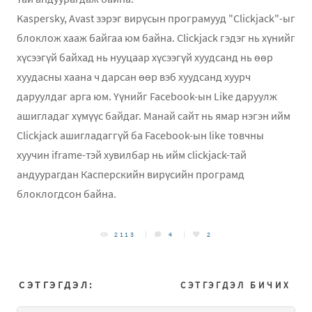
Kaspersky, Avast зэрэг вирүсын програмууд "Clickjack"-ыг
блоклож хааж байгаа юм байна. Clickjack гэдэг нь хүнийг
хүсээгүй байхад нь нууцаар хүсээгүй хуудсанд нь өөр
хуудасны хаана ч дарсан өөр вэб хуудсанд хуурч
даруулдаг арга юм. Үүнийг Facebook-ын Like даруулж
ашигладаг хүмүүс байдаг. Манай сайт нь ямар нэгэн ийм
Clickjack ашигладаггүй ба Facebook-ын like товчны
хуучин iframe-тэй хувилбар нь ийм clickjack-тай
андуурагдан Касперскийн вирүсийн програмд
блоклогдсон байна.
2113
4
2
СЭТГЭГДЭЛ:
СЭТГЭГДЭЛ БИЧИХ