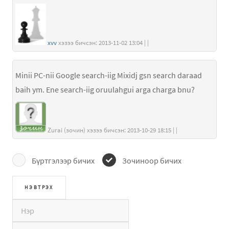
xvv
хэзээ бичсэн: 2013-11-02 13:04 | |
Minii PC-nii Google search-iig Mixidj gsn search daraad
baih ym. Ene search-iig oruulahgui arga charga bnu?
Zurai (зочин) хэзээ бичсэн: 2013-10-29 18:15 | |
Бүртгэлээр бичих
Зочиноор бичих