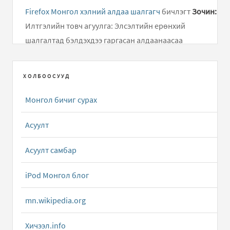
Firefox Монгол хэлний алдаа шалгагч
бичлэгт
Зочин:
Илтгэлийн товч агуулга: Элсэлтийн ерөнхий
шалгалтад бэлдэхдээ гаргасан алдаанаасаа
суралцаж, өдөр..
ХОЛБООСУУД
Дусал Бичээч ( Mongolian Keyboard Layouts driver )
бичлэгт
Алмас:
Хариу удаж өгч байгаад уучлаарай...
Монгол бичиг сурах
Android төхөөрөмжид зориулсан олон тольтой толь
Асуулт
бичиг
бичлэгт
Зочин:
g
Асуулт самбар
Apple Dictionary.app толь бичгийн програмын
Монгол Англи тол...
бичлэгт
Алмас:
Татаж авах
iPod Монгол блог
холбоосыг сэргээлээ.
mn.wikipedia.org
Apple Dictionary.app толь бичгийн програмын
Хичээл.info
Монгол Англи тол...
бичлэгт
Bilguun (зочин):
tataj