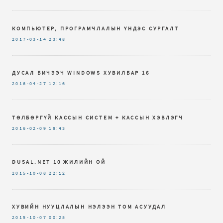
КОМПЬЮТЕР, ПРОГРАМЧЛАЛЫН ҮНДЭС СУРГАЛТ
2017-03-14
23:48
ДУСАЛ БИЧЭЭЧ WINDOWS ХУВИЛБАР 16
2016-04-27
12:16
ТӨЛБӨРГҮЙ КАССЫН СИСТЕМ + КАССЫН ХЭВЛЭГЧ
2016-02-09
18:43
DUSAL.NET 10 ЖИЛИЙН ОЙ
2015-10-08
22:12
ХУВИЙН НУУЦЛАЛЫН НЭЛЭЭН ТОМ АСУУДАЛ
2015-10-07
00:25