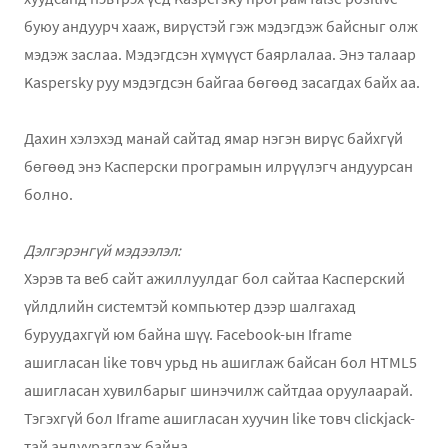
буюу андуурч хааж, вирүстэй гэж мэдэгдэж байсныг олж
мэдэж заслаа. Мэдэгдсэн хүмүүст баярлалаа. Энэ талаар
Kaspersky руу мэдэгдсэн байгаа бөгөөд засагдах байх аа.
Дахин хэлэхэд манай сайтад ямар нэгэн вирүс байхгүй
бөгөөд энэ Касперски програмын илрүүлэгч андуурсан
болно.
Дэлгэрэнгүй мэдээлэл:
Хэрэв та веб сайт ажиллуулдаг бол сайтаа Касперский
үйлдлийн системтэй компьютер дээр шалгахад
буруудахгүй юм байна шүү. Facebook-ын Iframe
ашигласан like товч урьд нь ашиглаж байсан бол HTML5
ашигласан хувилбарыг шинэчилж сайтдаа оруулаарай.
Тэгэхгүй бол Iframe ашигласан хуучин like товч clickjack-
тай андуурагдаж байна.