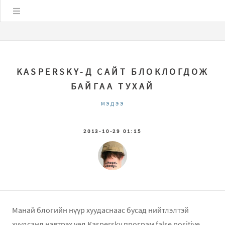
Цэс
KASPERSKY-Д САЙТ БЛОКЛОГДОЖ
БАЙГАА ТУХАЙ
МЭДЭЭ
2013-10-29 01:15
Манай блогийн нүүр хуудаснаас бусад нийтлэлтэй
хуудсанд нэвтрэх үед Kaspersky програм false positive