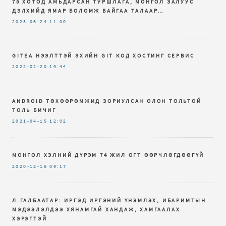
75 ХОТОД АМЬДАРСАН ТУРШЛАГА, МОНГОЛ ЗАЛУУС
ДЭЛХИЙД ЯМАР БОЛОМЖ БАЙГАА ТАЛААР…
2023-06-24
11:00
GITEA НЭЭЛТТЭЙ ЭХИЙН GIT КОД ХОСТИНГ СЕРВИС
2022-02-20
19:44
ANDROID ТӨХӨӨРӨМЖИД ЗОРИУЛСАН ОЛОН ТОЛЬТОЙ
ТОЛЬ БИЧИГ
2021-04-15
12:02
МОНГОЛ ХЭЛНИЙ ДҮРЭМ 74 ЖИЛ ОГТ ӨӨРЧЛӨГДӨӨГҮЙ
2020-12-16
09:17
Л.ГАЛБААТАР: ИРГЭД ИРГЭНИЙ ҮНЭМЛЭХ, ИБАРИМТЫН
МЭДЭЭЛЭЛДЭЭ ХЯНАМГАЙ ХАНДАЖ, ХАМГААЛАХ
ХЭРЭГТЭЙ