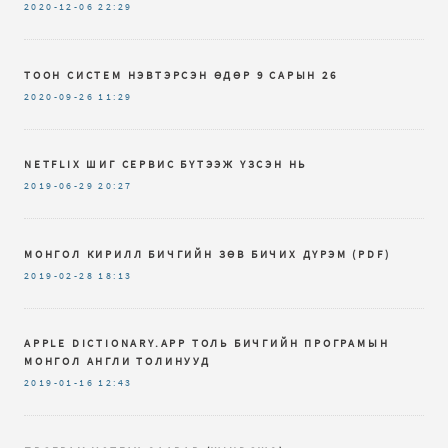
2020-12-06
22:29
ТООН СИСТЕМ НЭВТЭРСЭН ӨДӨР 9 САРЫН 26
2020-09-26
11:29
NETFLIX ШИГ СЕРВИС БҮТЭЭЖ ҮЗСЭН НЬ
2019-06-29
20:27
МОНГОЛ КИРИЛЛ БИЧГИЙН ЗѲВ БИЧИХ ДҮРЭМ (PDF)
2019-02-28
18:13
APPLE DICTIONARY.APP ТОЛЬ БИЧГИЙН ПРОГРАМЫН
МОНГОЛ АНГЛИ ТОЛИНУУД
2019-01-16
12:43