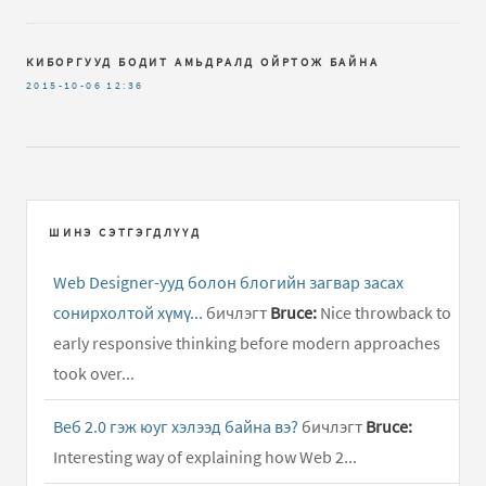
КИБОРГУУД БОДИТ АМЬДРАЛД ОЙРТОЖ БАЙНА
2015-10-06
12:36
ШИНЭ СЭТГЭГДЛҮҮД
Web Designer-ууд болон блогийн загвар засах
сонирхолтой хүмү...
бичлэгт
Bruce:
Nice throwback to
early responsive thinking before modern approaches
took over...
Веб 2.0 гэж юуг хэлээд байна вэ?
бичлэгт
Bruce:
Interesting way of explaining how Web 2...