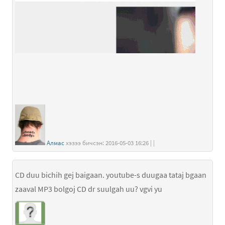
Алмас
хэзээ бичсэн: 2016-05-03 16:26 | |
CD duu bichih gej baigaan. youtube-s duugaa tataj bgaan
zaaval MP3 bolgoj CD dr suulgah uu? vgvi yu