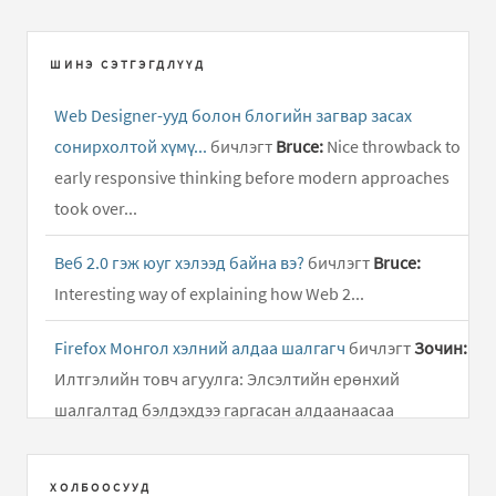
ШИНЭ СЭТГЭГДЛҮҮД
Web Designer-ууд болон блогийн загвар засах
сонирхолтой хүмү...
бичлэгт
Bruce:
Nice throwback to
early responsive thinking before modern approaches
took over...
Веб 2.0 гэж юуг хэлээд байна вэ?
бичлэгт
Bruce:
Interesting way of explaining how Web 2...
Firefox Монгол хэлний алдаа шалгагч
бичлэгт
Зочин:
Илтгэлийн товч агуулга: Элсэлтийн ерөнхий
шалгалтад бэлдэхдээ гаргасан алдаанаасаа
суралцаж, өдөр..
ХОЛБООСУУД
Дусал Бичээч ( Mongolian Keyboard Layouts driver )