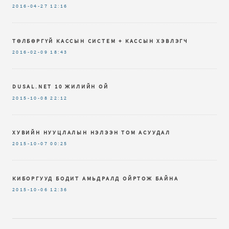
2016-04-27
12:16
ТӨЛБӨРГҮЙ КАССЫН СИСТЕМ + КАССЫН ХЭВЛЭГЧ
2016-02-09
18:43
DUSAL.NET 10 ЖИЛИЙН ОЙ
2015-10-08
22:12
ХУВИЙН НУУЦЛАЛЫН НЭЛЭЭН ТОМ АСУУДАЛ
2015-10-07
00:25
КИБОРГУУД БОДИТ АМЬДРАЛД ОЙРТОЖ БАЙНА
2015-10-06
12:36