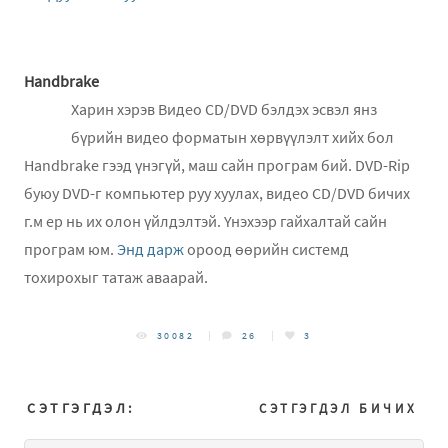
Handbrake
Харин хэрэв Видео CD/DVD бэлдэх эсвэл янз
бүрийн видео форматын хөрвүүлэлт хийх бол
Handbrake гээд үнэгүй, маш сайн програм бий. DVD-Rip
буюу DVD-г компьютер руу хуулах, видео CD/DVD бичих
г.м ер нь их олон үйлдэлтэй. Үнэхээр гайхалтай сайн
програм юм.
Энд дарж
ороод өөрийн системд
тохирохыг татаж аваарай.
30082
26
3
СЭТГЭГДЭЛ:
СЭТГЭГДЭЛ БИЧИХ