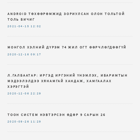
ANDROID ТӨХӨӨРӨМЖИД ЗОРИУЛСАН ОЛОН ТОЛЬТОЙ
ТОЛЬ БИЧИГ
2021-04-15
12:02
МОНГОЛ ХЭЛНИЙ ДҮРЭМ 74 ЖИЛ ОГТ ӨӨРЧЛӨГДӨӨГҮЙ
2020-12-16
09:17
Л.ГАЛБААТАР: ИРГЭД ИРГЭНИЙ ҮНЭМЛЭХ, ИБАРИМТЫН
МЭДЭЭЛЭЛДЭЭ ХЯНАМГАЙ ХАНДАЖ, ХАМГААЛАХ
ХЭРЭГТЭЙ
2020-12-06
22:29
ТООН СИСТЕМ НЭВТЭРСЭН ӨДӨР 9 САРЫН 26
2020-09-26
11:29