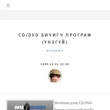
Цэс
CD/DVD БИЧИГЧ ПРОГРАМ
(ҮНЭГҮЙ)
WINDOWS
2009-10-31 22:06
Windows дээр CD/DVD
бичигч нээлттэй эхийн