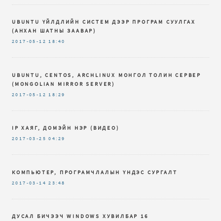
UBUNTU ҮЙЛДЛИЙН СИСТЕМ ДЭЭР ПРОГРАМ СУУЛГАХ
(АНХАН ШАТНЫ ЗААВАР)
2017-05-12
18:40
UBUNTU, CENTOS, ARCHLINUX МОНГОЛ ТОЛИН СЕРВЕР
(MONGOLIAN MIRROR SERVER)
2017-05-12
18:29
IP ХАЯГ, ДОМЭЙН НЭР (ВИДЕО)
2017-03-25
04:29
КОМПЬЮТЕР, ПРОГРАМЧЛАЛЫН ҮНДЭС СУРГАЛТ
2017-03-14
23:48
ДУСАЛ БИЧЭЭЧ WINDOWS ХУВИЛБАР 16