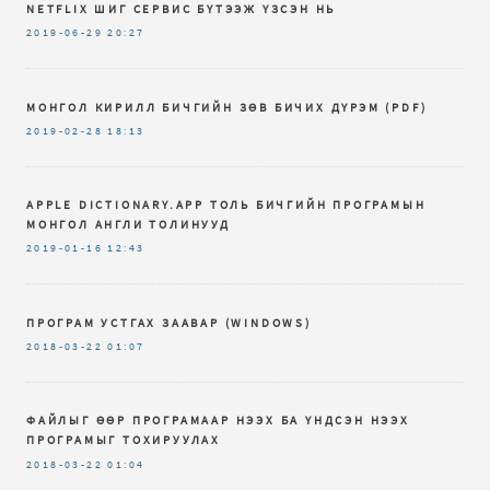
NETFLIX ШИГ СЕРВИС БҮТЭЭЖ ҮЗСЭН НЬ
2019-06-29
20:27
МОНГОЛ КИРИЛЛ БИЧГИЙН ЗѲВ БИЧИХ ДҮРЭМ (PDF)
2019-02-28
18:13
APPLE DICTIONARY.APP ТОЛЬ БИЧГИЙН ПРОГРАМЫН
МОНГОЛ АНГЛИ ТОЛИНУУД
2019-01-16
12:43
ПРОГРАМ УСТГАХ ЗААВАР (WINDOWS)
2018-03-22
01:07
ФАЙЛЫГ ӨӨР ПРОГРАМААР НЭЭХ БА ҮНДСЭН НЭЭХ
ПРОГРАМЫГ ТОХИРУУЛАХ
2018-03-22
01:04