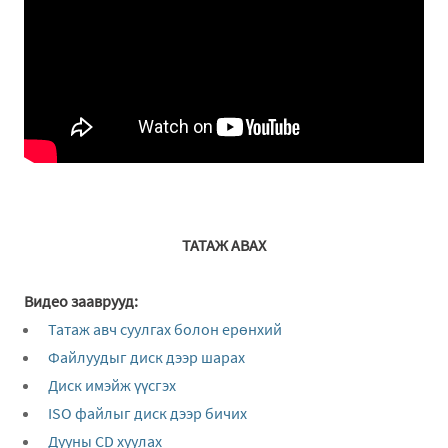
ТАТАЖ АВАХ
Видео зааврууд:
Татаж авч суулгах болон ерөнхий
Файлуудыг диск дээр шарах
Диск имэйж үүсгэх
ISO файлыг диск дээр бичих
Дууны CD хуулах