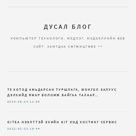
ДУСАЛ БЛОГ
КОМПЬЮТЕР ТЕХНОЛОГИ, МЭДЛЭГ, МЭДЭЭЛЛИЙН ВЕБ
САЙТ. ХАМТДАА ХӨГЖИЦГӨӨЕ ^^
75 ХОТОД АМЬДАРСАН ТУРШЛАГА, МОНГОЛ ЗАЛУУС
ДЭЛХИЙД ЯМАР БОЛОМЖ БАЙГАА ТАЛААР…
2023-06-24
11:00
GITEA НЭЭЛТТЭЙ ЭХИЙН GIT КОД ХОСТИНГ СЕРВИС
2022-02-20
19:44