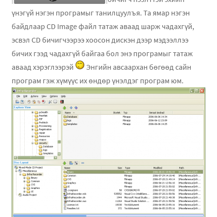
үнэгүй нэгэн програмыг танилцуулъя. Та ямар нэгэн
байдлаар CD Image файл татаж аваад шарж чадахгүй,
эсвэл CD бичигчээрээ хоосон дискэн дээр мэдээллээ
бичих гээд чадахгүй байгаа бол энэ програмыг татаж
аваад хэрэглээрэй
Энгийн авсаархан бөгөөд сайн
програм гэж хүмүүс их өндөр үнэлдэг програм
юм.