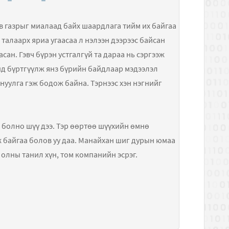
в газрыг миалаад байх шаардлага тийм их байгаа
 талаарх яриа угаасаа л нэлээн дээрээс байсан
асан. Гэвч бүрэн устгалгүй та дараа нь сэргээж
энд бүртгүүлж янз бүрийн байдлаар мэдээлэл
нуулга гэж бодож байна. Тэрнээс хэн нэгнийг
ч болно шүү дээ. Тэр өөртөө шүүхийн өмнө
 байгаа болов уу даа. Манайхан шиг дурын юмаа
 олны танил хүн, том компанийн эсрэг.