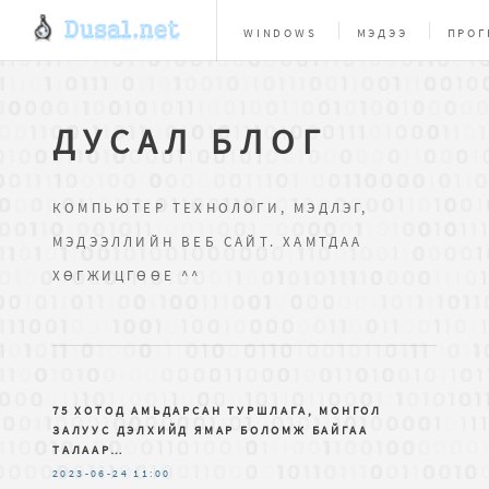
WINDOWS
МЭДЭЭ
ПРОГ
ВЕБ МАСТЕРУУДАД
БИ
ДУСАЛ БЛОГ
КОМПЬЮТЕР ТЕХНОЛОГИ, МЭДЛЭГ,
МЭДЭЭЛЛИЙН ВЕБ САЙТ. ХАМТДАА
ХӨГЖИЦГӨӨЕ ^^
75 ХОТОД АМЬДАРСАН ТУРШЛАГА, МОНГОЛ
ЗАЛУУС ДЭЛХИЙД ЯМАР БОЛОМЖ БАЙГАА
ТАЛААР…
2023-06-24
11:00