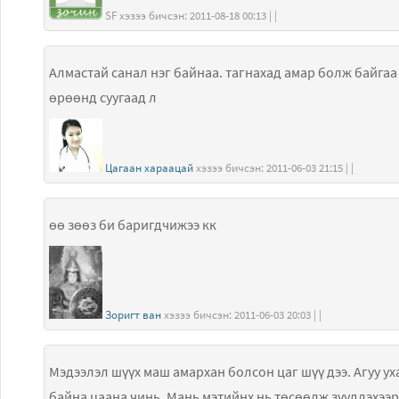
SF хэзээ бичсэн: 2011-08-18 00:13 | |
Алмастай санал нэг байнаа. тагнахад амар болж байгаа 
өрөөнд суугаад л
Цагаан хараацай
хэзээ бичсэн: 2011-06-03 21:15 | |
өө зөөз би баригдчижээ кк
Зоригт ван
хэзээ бичсэн: 2011-06-03 20:03 | |
Мэдээлэл шүүх маш амархан болсон цаг шүү дээ. Агуу 
байна цаана чинь. Мань мэтийнх нь төсөөлж зүүдлэхээ