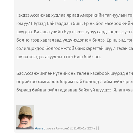
Гэхдээ Ассанжад худлаа яриад Америкийн тагнуулын тө
юм уу? Шүтээд байгаадаа ч биш. Ер нь бол Facebook-ийн
шүү дээ. Би лав хувийн бүртгэлээ түрүү сард тэндээс устг
болно гээд хадгалаад үлдчихдэг юм билээ. Ер нь энд т
солилцохдоо болгоомжтой байх хэрэгтэй шүү л гэсэн са
шүтэх эсэхдээ асуудлын гол биш байх өө.
Бас Ассанжийг энэ үгнийх нь төлөө Facebook шүүхэд өг
өөрийгөө хамгаалах баримттай болоод л ийм зүйл ярьж
бураад байдаг зүйл гадаадад байхгүй шүү дээ. Ялангуяа
Алмас
хэзээ бичсэн: 2011-05-17 22:47 | |