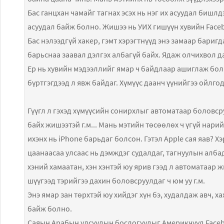
Бас ганцхан чамайг тагнах эсэх нь нэг их асуудал бишлд
асуудал байж болно. Жишээ нь УИХ гишүүн хувийн Faceb
Бас нэлээдгүй хакер, гэмт хэрэгтнүүд энэ замаар баригд
барьснаа заавал дэлгэх албагүй байх. Ядаж олчихвол да
Ер нь хувийн мэдээллийг ямар ч байдлаар ашиглаж болн
бүртгэгдээд л явж байдаг. Хүмүүс даанч үүнийгээ ойлго
Гүүгл л гэхэд хүмүүсийн сонирхлыг автоматаар боловср
байх жишээтэй г.м... Мань мэтийн төсөөлөх ч үгүй нар
ихэнх нь iPhone барьдаг болсон. Гэтэл Apple сая яав? Х
цаанаасаа улсаас нь дэмждэг судалдаг, тагнуулын албад
хэний хамаатан, хэн хэнтэй юу ярив гээд л автоматаар 
шүүгээд тэрийгээ дахин боловсруулдаг ч юм уу г.м.
Энэ ямар зан төрхтэй юу хийдэг хүн бэ, худалдаж авч, х
байж болно.
Саяын Арабын улсуудын бослогуудыг Америкчууд Faceboo