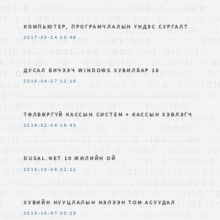
КОМПЬЮТЕР, ПРОГРАМЧЛАЛЫН ҮНДЭС СУРГАЛТ
2017-03-14
23:48
ДУСАЛ БИЧЭЭЧ WINDOWS ХУВИЛБАР 16
2016-04-27
12:16
ТӨЛБӨРГҮЙ КАССЫН СИСТЕМ + КАССЫН ХЭВЛЭГЧ
2016-02-09
18:43
DUSAL.NET 10 ЖИЛИЙН ОЙ
2015-10-08
22:12
ХУВИЙН НУУЦЛАЛЫН НЭЛЭЭН ТОМ АСУУДАЛ
2015-10-07
00:25