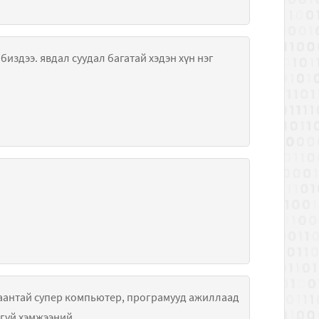
биздээ. явдал суудал багатай хэдэн хүн нэг
ухаантай супер компьютер, програмууд ажиллаад
ргүй хэмжээний.