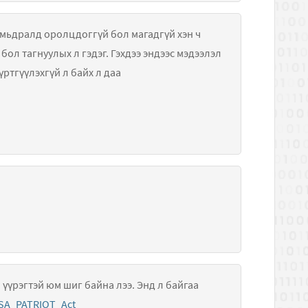
м сайтад бүртгүүлэхгүй л байх л даа
үүрэгтэй юм шиг байна лээ. Энд л байгаа
/USA_PATRIOT_Act