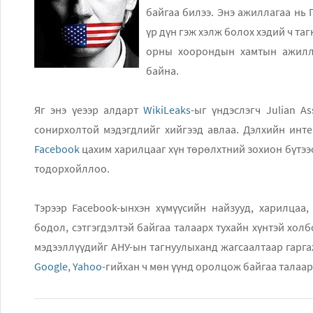
байгаа билээ. Энэ ажиллагаа нь Пакистан А
үр дүн гэж хэлж болох хэдий ч тагнуулын мэдээллээ ху
орны хоорондын хамтын ажиллагаанд цав гарах магад
байна.
Яг энэ үеээр алдарт
WikiLeaks
-ыг үндэслэгч Julian Assange цахим ертөнцийн тагналтын талаар маш
Facebook
цахим харилцааг хүн төрөлхтний зохион бүтэ
тодорхойллоо.
Тэрээр Facebook-ынхэн хүмүүсийн найзууд, харилцаа, хаанаас хандсан, хаана байрладаг, ямар санаа
бодол, сэтгэгдэлтэй байгаа талаарх тухайн хүнтэй холбоотой дүн шинжилгээ хийх бололцоотой нарийн
Google
,
Yahoo
-гийхан ч мөн үүнд оролцож байгаа талаар