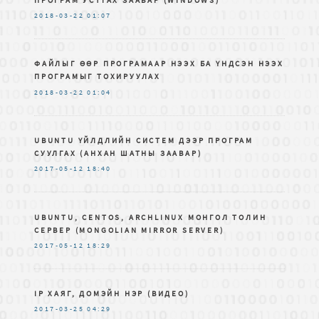
2018-03-22
01:07
ФАЙЛЫГ ӨӨР ПРОГРАМААР НЭЭХ БА ҮНДСЭН НЭЭХ
ПРОГРАМЫГ ТОХИРУУЛАХ
2018-03-22
01:04
UBUNTU ҮЙЛДЛИЙН СИСТЕМ ДЭЭР ПРОГРАМ
СУУЛГАХ (АНХАН ШАТНЫ ЗААВАР)
2017-05-12
18:40
UBUNTU, CENTOS, ARCHLINUX МОНГОЛ ТОЛИН
СЕРВЕР (MONGOLIAN MIRROR SERVER)
2017-05-12
18:29
IP ХАЯГ, ДОМЭЙН НЭР (ВИДЕО)
2017-03-25
04:29