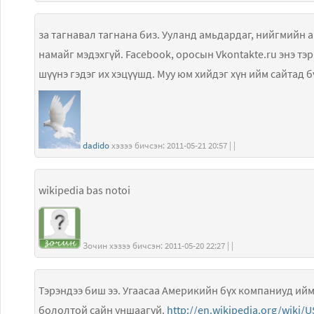
за тагнавал тагнана биз. Ууланд амьдардаг, нийгмийн амьдралд оролцдоггүй бол магадгүй хэн ч
намайг мэдэхгүй. Facebook, оросын Vkontakte.ru энэ тэр бол тагнуулых л гэдэг. Гэхдээ эндээс мэдээлэл
шүүнэ гэдэг их хэцүүшд. Муу юм хийдэг хүн ий
dadido
хэзээ бичсэн: 2011-05-21 20:57 | |
wikipedia bas notoi
Зочин хэзээ бичсэн: 2011-05-20 22:27 | |
Тэрэндээ биш ээ. Угаасаа Америкийн бүх компаниуд ийм 
бололтой сайн уншаагүй.
http://en.wikipedia.org/wiki