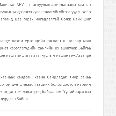
НУ-ын тагнуулын ажиллагааны хамтын
ваалцаагүйгүйгээс үүдэн хоёр
лалтай болж байх шиг
сонирхолтой мэдэгдлийг хийгээд авлаа. Дэлхийн интернет хэрэглэгчдийн хамгийн их ашиглаж байгаа
эсэн маш аймшигтай тагнуулын машин гэж Assange
мэдээллүүдийг АНУ-ын тагнуулыханд жагсаалтаар гаргаж өгдөг гэж мэдэгдээд байгаа юм. Үүний зэрэгцээ
 дурдсан байна.