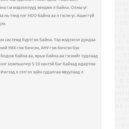
на г.м мэдээллүүд зөндөө л байна. Олны үг
 нь тэнд нэг НОО байна аа л гэсэн үг. Ашиггүй
ээ.
ын системд бүртгэж байна. Тэр мэдээлэл дундаа
ний УИХ гэж бичсэн, АНУ гэж бичсэн бүх
бодож байна аа, ярьж байна аа гэснийг судлаад
нэг компьютер 5-10 хүнтэй баг байхад өдөртөө
 Ингээд л сэтгэл зүйн судалгаа явуулаад л