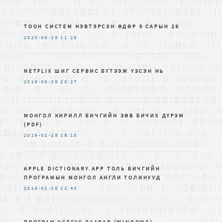
ТООН СИСТЕМ НЭВТЭРСЭН ӨДӨР 9 САРЫН 26
2020-09-26
11:29
NETFLIX ШИГ СЕРВИС БҮТЭЭЖ ҮЗСЭН НЬ
2019-06-29
20:27
МОНГОЛ КИРИЛЛ БИЧГИЙН ЗѲВ БИЧИХ ДҮРЭМ
(PDF)
2019-02-28
18:13
APPLE DICTIONARY.APP ТОЛЬ БИЧГИЙН
ПРОГРАМЫН МОНГОЛ АНГЛИ ТОЛИНУУД
2019-01-16
12:43
ПРОГРАМ УСТГАХ ЗААВАР (WINDOWS)