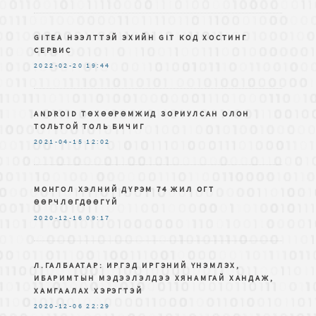
GITEA НЭЭЛТТЭЙ ЭХИЙН GIT КОД ХОСТИНГ
СЕРВИС
2022-02-20
19:44
ANDROID ТӨХӨӨРӨМЖИД ЗОРИУЛСАН ОЛОН
ТОЛЬТОЙ ТОЛЬ БИЧИГ
2021-04-15
12:02
МОНГОЛ ХЭЛНИЙ ДҮРЭМ 74 ЖИЛ ОГТ
ӨӨРЧЛӨГДӨӨГҮЙ
2020-12-16
09:17
Л.ГАЛБААТАР: ИРГЭД ИРГЭНИЙ ҮНЭМЛЭХ,
ИБАРИМТЫН МЭДЭЭЛЭЛДЭЭ ХЯНАМГАЙ ХАНДАЖ,
ХАМГААЛАХ ХЭРЭГТЭЙ
2020-12-06
22:29