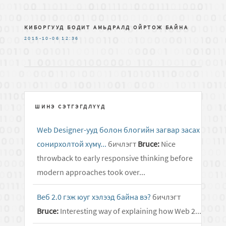
КИБОРГУУД БОДИТ АМЬДРАЛД ОЙРТОЖ БАЙНА
2015-10-06
12:36
ШИНЭ СЭТГЭГДЛҮҮД
Web Designer-ууд болон блогийн загвар засах
сонирхолтой хүмү...
бичлэгт
Bruce:
Nice
throwback to early responsive thinking before
modern approaches took over...
Веб 2.0 гэж юуг хэлээд байна вэ?
бичлэгт
Bruce:
Interesting way of explaining how Web 2...