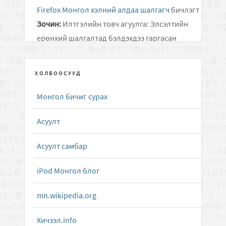
Firefox Монгол хэлний алдаа шалгагч
бичлэгт
Зочин:
Илтгэлийн товч агуулга: Элсэлтийн
ерөнхий шалгалтад бэлдэхдээ гаргасан
алдаанаасаа суралцаж, өдөр..
ХОЛБООСУУД
Дусал Бичээч ( Mongolian Keyboard Layouts
driver )
бичлэгт
Алмас:
Хариу удаж өгч байгаад
Монгол бичиг сурах
уучлаарай...
Асуулт
Android төхөөрөмжид зориулсан олон
тольтой толь бичиг
бичлэгт
Зочин:
g
Асуулт самбар
Apple Dictionary.app толь бичгийн програмын
iPod Монгол блог
Монгол Англи тол...
бичлэгт
Алмас:
Татаж
mn.wikipedia.org
авах холбоосыг сэргээлээ.
Хичээл.info
Apple Dictionary.app толь бичгийн програмын