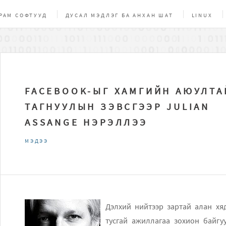
РАМ СОФТУУД
ДУСАЛ МЭДЛЭГ БА АНХАН ШАТ
LINUX
ЧИГ, СОЁЛ
БУСАД
ONLINE ХЭРЭГСЭЛ
НЭЭЛТТЭЙ ЭХ
FACEBOOK-ЫГ ХАМГИЙН АЮУЛТА
ТАГНУУЛЫН ЗЭВСГЭЭР JULIAN
ASSANGE НЭРЭЛЛЭЭ
МЭДЭЭ
Дэлхий нийтээр зартай алан хядагч Osama bin Laden-г АНУ цэргийн хүчнийхэн
тусгай ажиллагаа зохион байгууллас