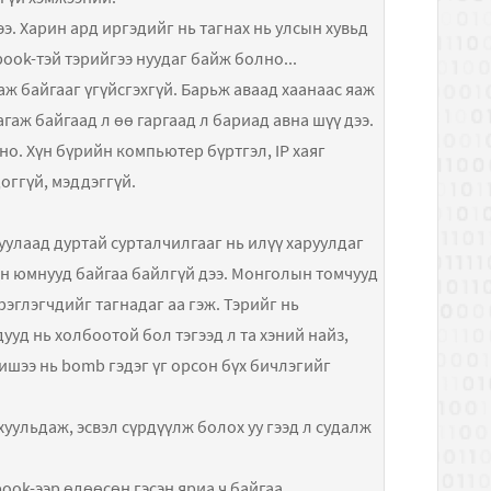
ээ. Харин ард иргэдийг нь тагнах нь улсын хувьд
ook-тэй тэрийгээ нуудаг байж болно...
аж байгааг үгүйсгэхгүй. Барьж аваад хаанаас яаж
гаж байгаад л өө гаргаад л бариад авна шүү дээ.
о. Хүн бүрийн компьютер бүртгэл, IP хаяг
доггүй, мэддэггүй.
уулаад дуртай сурталчилгааг нь илүү харуулдаг
ийн юмнууд байгаа байлгүй дээ. Монголын томчууд
эрэглэгчдийг тагнадаг аа гэж. Тэрийг нь
ууд нь холбоотой бол тэгээд л та хэний найз,
жишээ нь bomb гэдэг үг орсон бүх бичлэгийг
ахуульдаж, эсвэл сүрдүүлж болох уу гээд л судалж
k-ээр өдөөсөн гэсэн яриа ч байгаа...