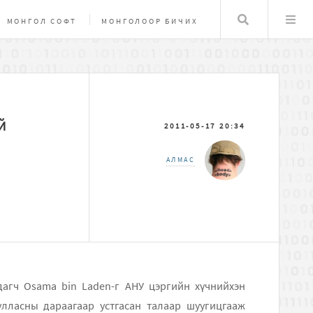
Хайлт
МОНГОЛ СОФТ
МОНГОЛООР БИЧИХ
НУУЦЛАЛ, ХАМГААЛАЛТ
MAC OSX
Й
2011-05-17 20:34
АЛМАС
ны дараагаар устгасан талаар шуугицгааж