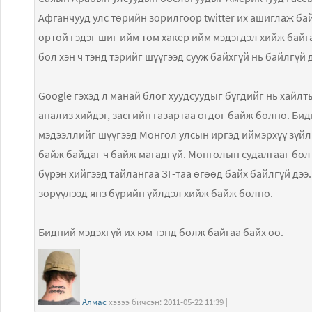
Афганчууд улс төрийн зорилгоор twitter их ашиглаж бай
ортой гэдэг шиг ийм том хакер ийм мэдэгдэл хийж байгаа
бол хэн ч тэнд тэрийг шүүгээд сууж байхгүй нь байлгүй д
Google гэхэд л манай блог хуудсуудыг бүгдийг нь хайлт
анализ хийдэг, засгийн газартаа өгдөг байж болно. Бид
мэдээллийг шүүгээд Монгол улсын иргэд иймэрхүү зүйл 
байж байдаг ч байж магадгүй. Монголын судалгааг бол 
бүрэн хийгээд тайлангаа ЗГ-таа өгөөд байх байлгүй дээ.
зөрүүлээд янз бүрийн үйлдэл хийж байж болно.
Бидний мэдэхгүй их юм тэнд болж байгаа байх өө.
Алмас
хэзээ бичсэн: 2011-05-22 11:39 | |