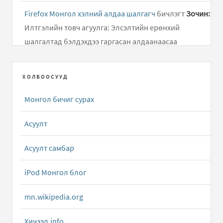
Firefox Монгол хэлний алдаа шалгагч
бичлэгт
Зочин:
Илтгэлийн товч агуулга: Элсэлтийн ерөнхий
шалгалтад бэлдэхдээ гаргасан алдаанаасаа
суралцаж, өдөр..
ХОЛБООСУУД
Дусал Бичээч ( Mongolian Keyboard Layouts driver )
бичлэгт
Алмас:
Хариу удаж өгч байгаад уучлаарай...
Монгол бичиг сурах
Android төхөөрөмжид зориулсан олон тольтой толь
Асуулт
бичиг
бичлэгт
Зочин:
g
Асуулт самбар
Apple Dictionary.app толь бичгийн програмын
Монгол Англи тол...
бичлэгт
Алмас:
Татаж авах
iPod Монгол блог
холбоосыг сэргээлээ.
mn.wikipedia.org
Apple Dictionary.app толь бичгийн програмын
Хичээл.info
Монгол Англи тол...
бичлэгт
Bilguun (зочин):
tataj