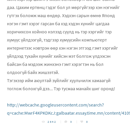
даа. Цахим ертөнц гэдэг бол ул мөргүйгээр хэн нэгнийг
гүтгэх боломж маш өндөр. Хэдхэн сарын өмнө Японд
нэгэн гэмт хэрэг гарсан ба хэд хэдэн хүнийг цагдаа
хоричихсон хойноо нэлээд сүүлд нь тэр хэргийг тэр
хүмүүс үйлдээгүй, тэдгээр хүмүүсийн компьютерт
интернетээс нэвтрэн өөр хэн нэгэн этгээд гэмт хэргийг
үйлдээд тухайн хүнийг хийсэн мэт болгож үлдээсэн
байсан ба мэдээж жинхэнэ гэмт хэрэгтэн нь бол
олдоогүй байх жишээтэй.
Тэгэхээр ийм аюултай зүйлийг хуульчилж хамаагүй
тоглож болохгүй дээ... Тэр тусмаа манайх шиг оронд!
http://webcache.googleusercontent.com/search?
q=cache:MwrF4KPKDKcJ:galbaatar.essay.time.mn/content/410
2642
3
0