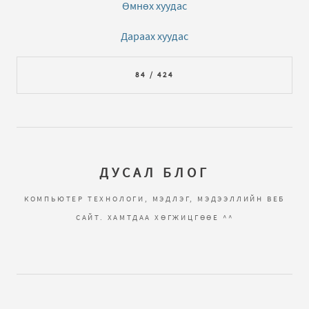
Өмнөх хуудас
Дараах хуудас
84 / 424
ДУСАЛ БЛОГ
КОМПЬЮТЕР ТЕХНОЛОГИ, МЭДЛЭГ, МЭДЭЭЛЛИЙН ВЕБ
САЙТ. ХАМТДАА ХӨГЖИЦГӨӨЕ ^^