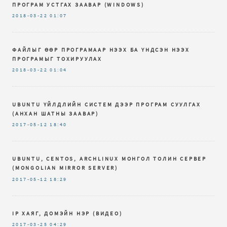
ПРОГРАМ УСТГАХ ЗААВАР (WINDOWS)
2018-03-22
01:07
ФАЙЛЫГ ӨӨР ПРОГРАМААР НЭЭХ БА ҮНДСЭН НЭЭХ
ПРОГРАМЫГ ТОХИРУУЛАХ
2018-03-22
01:04
UBUNTU ҮЙЛДЛИЙН СИСТЕМ ДЭЭР ПРОГРАМ СУУЛГАХ
(АНХАН ШАТНЫ ЗААВАР)
2017-05-12
18:40
UBUNTU, CENTOS, ARCHLINUX МОНГОЛ ТОЛИН СЕРВЕР
(MONGOLIAN MIRROR SERVER)
2017-05-12
18:29
IP ХАЯГ, ДОМЭЙН НЭР (ВИДЕО)
2017-03-25
04:29