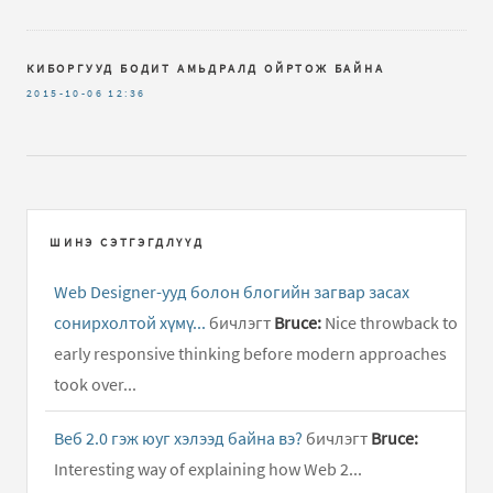
КИБОРГУУД БОДИТ АМЬДРАЛД ОЙРТОЖ БАЙНА
2015-10-06
12:36
ШИНЭ СЭТГЭГДЛҮҮД
Web Designer-ууд болон блогийн загвар засах
сонирхолтой хүмү...
бичлэгт
Bruce:
Nice throwback to
early responsive thinking before modern approaches
took over...
Веб 2.0 гэж юуг хэлээд байна вэ?
бичлэгт
Bruce:
Interesting way of explaining how Web 2...