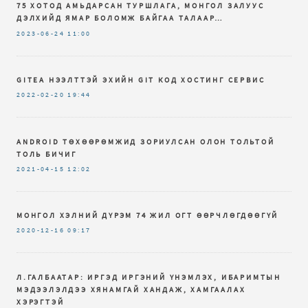
75 ХОТОД АМЬДАРСАН ТУРШЛАГА, МОНГОЛ ЗАЛУУС
ДЭЛХИЙД ЯМАР БОЛОМЖ БАЙГАА ТАЛААР…
2023-06-24
11:00
GITEA НЭЭЛТТЭЙ ЭХИЙН GIT КОД ХОСТИНГ СЕРВИС
2022-02-20
19:44
ANDROID ТӨХӨӨРӨМЖИД ЗОРИУЛСАН ОЛОН ТОЛЬТОЙ
ТОЛЬ БИЧИГ
2021-04-15
12:02
МОНГОЛ ХЭЛНИЙ ДҮРЭМ 74 ЖИЛ ОГТ ӨӨРЧЛӨГДӨӨГҮЙ
2020-12-16
09:17
Л.ГАЛБААТАР: ИРГЭД ИРГЭНИЙ ҮНЭМЛЭХ, ИБАРИМТЫН
МЭДЭЭЛЭЛДЭЭ ХЯНАМГАЙ ХАНДАЖ, ХАМГААЛАХ
ХЭРЭГТЭЙ