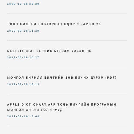
2020-12-06
22:29
ТООН СИСТЕМ НЭВТЭРСЭН ӨДӨР 9 САРЫН 26
2020-09-26
11:29
NETFLIX ШИГ СЕРВИС БҮТЭЭЖ ҮЗСЭН НЬ
2019-06-29
20:27
МОНГОЛ КИРИЛЛ БИЧГИЙН ЗѲВ БИЧИХ ДҮРЭМ (PDF)
2019-02-28
18:13
APPLE DICTIONARY.APP ТОЛЬ БИЧГИЙН ПРОГРАМЫН
МОНГОЛ АНГЛИ ТОЛИНУУД
2019-01-16
12:43