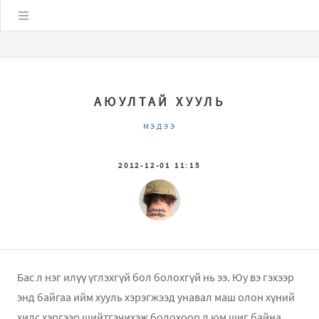
Цэс
АЮУЛТАЙ ХУУЛЬ
МЭДЭЭ
2012-12-01 11:15
Бас л нэг илүү үглэхгүй бол болохгүй нь ээ. Юу вэ гэхээр
энд байгаа ийм хууль хэрэгжээд унавал маш олон хүний
хилс хэргээр шийтгэчихэж болохоор л юм шиг байна