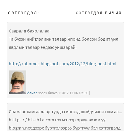
СЭТГЭГДЭЛ:
СЭТГЭГДЭЛ БИЧИХ
Сааралд баярлалаа:
Та бүхэн нийтлэлийн талаар Японд болсон бодит үйл
явдлын талаар эндээс уншаарай:
http://robomec.blogspot.com/2012/12/blog-post.html
Алмас
хэзээ бичсэн: 2012-12-06 13:19 | |
Спамаас хамгаалаад түрдээ ингээд шийдчихсэн юм аа...
h t t p : / / b l a b l a.com гэх мэтээр оруулах юм уу
blogmn.net дээрх бүртгэлээрээ бүртгүүлбэл сэтгэгдэлд