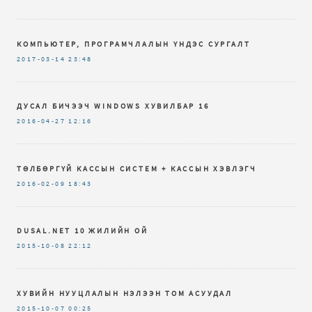
КОМПЬЮТЕР, ПРОГРАМЧЛАЛЫН ҮНДЭС СУРГАЛТ
2017-03-14
23:48
ДУСАЛ БИЧЭЭЧ WINDOWS ХУВИЛБАР 16
2016-04-27
12:16
ТӨЛБӨРГҮЙ КАССЫН СИСТЕМ + КАССЫН ХЭВЛЭГЧ
2016-02-09
18:43
DUSAL.NET 10 ЖИЛИЙН ОЙ
2015-10-08
22:12
ХУВИЙН НУУЦЛАЛЫН НЭЛЭЭН ТОМ АСУУДАЛ
2015-10-07
00:25