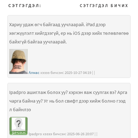
СЭТГЭГДЭЛ:
СЭТГЭГДЭЛ БИЧИХ
Хариу удаж өгч байгаад уучлаарай. iPad дээр
хөгжүүлэлт хийгдээгүй, ер нь iOS дээр хийх төлөвлөгөө
байхгүй байгаа уучлаарай.
Алмас
хэзээ бичсэн: 2025-10-27 04:19 | |
Ipadpro ашиглаж болох уу? хэрхэн яаж суулгах вэ? Арга
чарга байна уу? Уг нь бол свифт дээр хийж болно гээд
л байнлээ
Ipadpro хэзээ бичсэн: 2025-06-26 20:07 | |