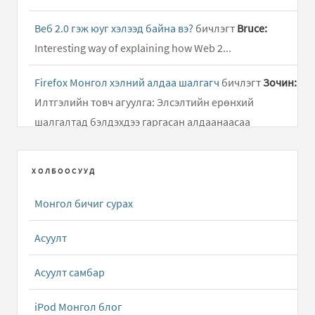
Веб 2.0 гэж юуг хэлээд байна вэ?
бичлэгт
Bruce:
Interesting way of explaining how Web 2...
Firefox Монгол хэлний алдаа шалгагч
бичлэгт
Зочин:
Илтгэлийн товч агуулга: Элсэлтийн ерөнхий
шалгалтад бэлдэхдээ гаргасан алдаанаасаа
суралцаж, өдөр..
ХОЛБООСУУД
Дусал Бичээч ( Mongolian Keyboard Layouts driver )
бичлэгт
Алмас:
Хариу удаж өгч байгаад уучлаарай...
Монгол бичиг сурах
Android төхөөрөмжид зориулсан олон тольтой толь
Асуулт
бичиг
бичлэгт
Зочин:
g
Асуулт самбар
Apple Dictionary.app толь бичгийн програмын
Монгол Англи тол...
бичлэгт
Алмас:
Татаж авах
iPod Монгол блог