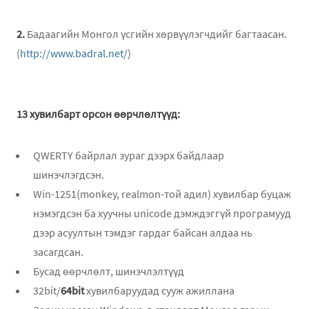
2.
Бадаагийн Монгол үсгийн хөрвүүлэгчдийг багтаасан.
(
http://www.badral.net/
)
13 хувилбарт орсон өөрчлөлтүүд:
QWERTY байрлал зураг дээрх байдлаар
шинэчлэгдсэн.
Win-1251(monkey, realmon-той адил) хувилбар буцаж
нэмэгдсэн ба хуучны unicode дэмждэггүй програмууд
дээр асуултын тэмдэг гардаг байсан алдаа нь
засагдсан.
Бусад өөрчлөлт, шинэчлэлтүүд
32bit/
64bit
хувилбаруудад сууж ажиллана