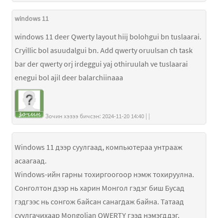
windows 11
windows 11 deer Qwerty layout hiij bolohgui bn tuslaarai.
Cryillic bol asuudalgui bn. Add qwerty oruulsan ch task
bar der qwerty orj irdeggui yaj othiruulah ve tuslaarai
enegui bol ajil deer balarchiinaaa
Зочин хэзээ бичсэн: 2024-11-20 14:40 | |
Windows 11 дээр суулгаад, компьютераа унтрааж
асаагаад.
Windows-ийн гарны тохиргоогоор нэмж тохируулна.
Сонголтон дээр нь харин Монгол гэдэг биш Бусад
гэдгээс нь сонгож байсан санагдаж байна. Татаад
суулгачихаар Mongolian QWERTY гээд нэмэгддэг.