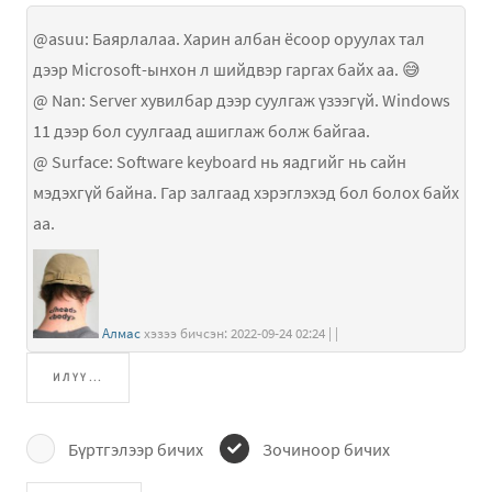
@asuu: Баярлалаа. Харин албан ёсоор оруулах тал
дээр Microsoft-ынхон л шийдвэр гаргах байх аа. 😅
@ Nan: Server хувилбар дээр суулгаж үзээгүй. Windows
11 дээр бол суулгаад ашиглаж болж байгаа.
@ Surface: Software keyboard нь яадгийг нь сайн
мэдэхгүй байна. Гар залгаад хэрэглэхэд бол болох байх
аа.
Алмас
хэзээ бичсэн: 2022-09-24 02:24 | |
ИЛҮҮ...
Бүртгэлээр бичих
Зочиноор бичих