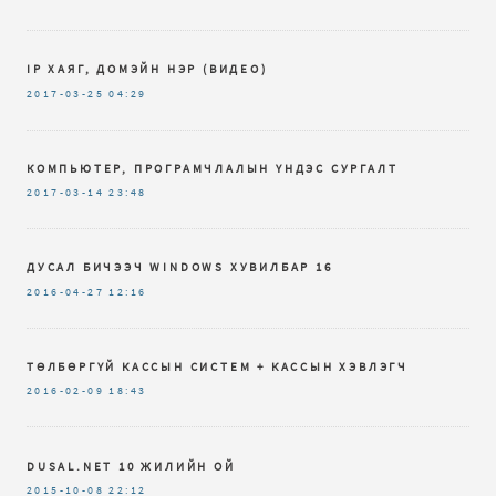
IP ХАЯГ, ДОМЭЙН НЭР (ВИДЕО)
2017-03-25
04:29
КОМПЬЮТЕР, ПРОГРАМЧЛАЛЫН ҮНДЭС СУРГАЛТ
2017-03-14
23:48
ДУСАЛ БИЧЭЭЧ WINDOWS ХУВИЛБАР 16
2016-04-27
12:16
ТӨЛБӨРГҮЙ КАССЫН СИСТЕМ + КАССЫН ХЭВЛЭГЧ
2016-02-09
18:43
DUSAL.NET 10 ЖИЛИЙН ОЙ
2015-10-08
22:12