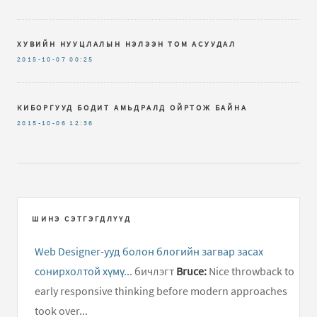
ХУВИЙН НУУЦЛАЛЫН НЭЛЭЭН ТОМ АСУУДАЛ
2015-10-07
00:25
КИБОРГУУД БОДИТ АМЬДРАЛД ОЙРТОЖ БАЙНА
2015-10-06
12:36
ШИНЭ СЭТГЭГДЛҮҮД
Web Designer-ууд болон блогийн загвар засах
сонирхолтой хүмү...
бичлэгт
Bruce:
Nice throwback to
early responsive thinking before modern approaches
took over...