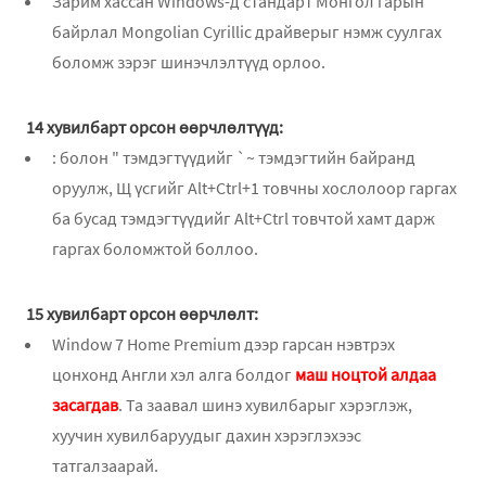
Зарим хассан Windows-д стандарт Монгол гарын
байрлал Mongolian Cyrillic драйверыг нэмж суулгах
боломж зэрэг шинэчлэлтүүд орлоо.
14 хувилбарт орсон өөрчлөлтүүд:
: болон " тэмдэгтүүдийг `~ тэмдэгтийн байранд
оруулж, Щ үсгийг Alt+Ctrl+1 товчны хослолоор гаргах
ба бусад тэмдэгтүүдийг Alt+Ctrl товчтой хамт дарж
гаргах боломжтой боллоо.
15 хувилбарт орсон өөрчлөлт:
Window 7 Home Premium дээр гарсан нэвтрэх
цонхонд Англи хэл алга болдог
маш ноцтой алдаа
засагдав
. Та заавал шинэ хувилбарыг хэрэглэж,
хуучин хувилбаруудыг дахин хэрэглэхээс
татгалзаарай.