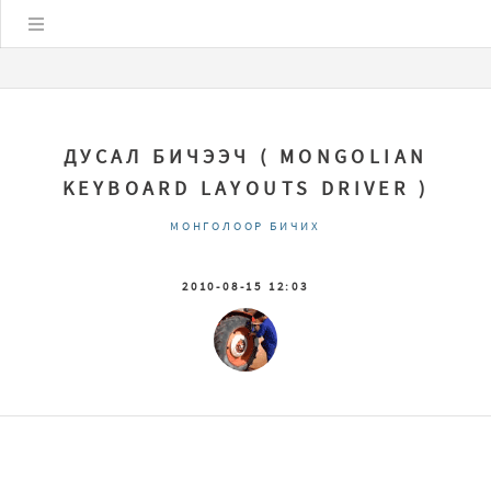
Цэс
ДУСАЛ БИЧЭЭЧ ( MONGOLIAN
KEYBOARD LAYOUTS DRIVER )
МОНГОЛООР БИЧИХ
2010-08-15 12:03
Mongoloor bichih, Монгол гар, Монгол гарын драйвер, Mongolian keaboard driver, Mongolian