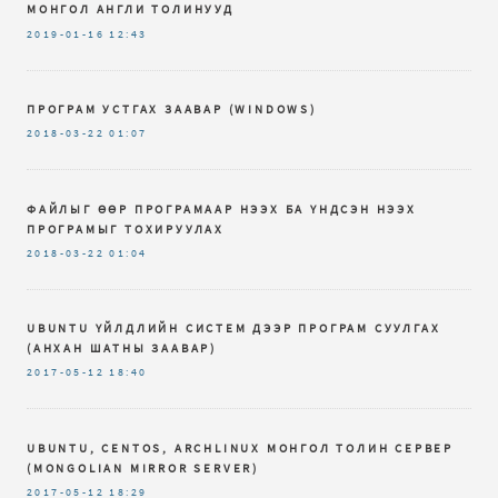
МОНГОЛ АНГЛИ ТОЛИНУУД
2019-01-16
12:43
ПРОГРАМ УСТГАХ ЗААВАР (WINDOWS)
2018-03-22
01:07
ФАЙЛЫГ ӨӨР ПРОГРАМААР НЭЭХ БА ҮНДСЭН НЭЭХ
ПРОГРАМЫГ ТОХИРУУЛАХ
2018-03-22
01:04
UBUNTU ҮЙЛДЛИЙН СИСТЕМ ДЭЭР ПРОГРАМ СУУЛГАХ
(АНХАН ШАТНЫ ЗААВАР)
2017-05-12
18:40
UBUNTU, CENTOS, ARCHLINUX МОНГОЛ ТОЛИН СЕРВЕР
(MONGOLIAN MIRROR SERVER)
2017-05-12
18:29