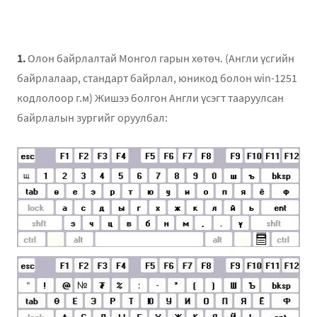
keyboard driver, Mongol gariin driver, Mongol gariin hutuch, Монгол гарын хөтөч, Дусал бичээч, дусал
гарын драйвер, Монголоор бичих, Mongoloor bichih, krilleer bichih, криллээр бичих, cyrillic fonts,
кириллээр бичих..
1.
Олон байрлалтай Монгол гарын хөтөч. (Англи үсгийн
байрлалаар, стандарт байрлал, юникод болон win-1251
кодлолоор г.м) Жишээ болгон Англи үсэгт тааруулсан
байрлалын зургийг оруулбал: