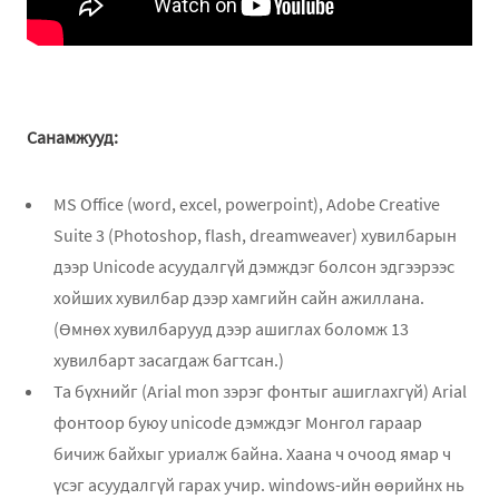
Санамжууд:
MS Office (word, excel, powerpoint), Adobe Creative
Suite 3 (Photoshop, flash, dreamweaver) хувилбарын
дээр Unicode асуудалгүй дэмждэг болсон эдгээрээс
хойших хувилбар дээр хамгийн сайн ажиллана.
(Өмнөх хувилбарууд дээр ашиглах боломж 13
хувилбарт засагдаж багтсан.)
Та бүхнийг (Arial mon зэрэг фонтыг ашиглахгүй) Arial
фонтоор буюу unicode дэмждэг Монгол гараар
бичиж байхыг уриалж байна. Хаана ч очоод ямар ч
үсэг асуудалгүй гарах учир. windows-ийн өөрийнх нь