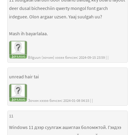
deer dusal bicheechiin qwerty mongol font garch
irdeguee. Olon argaar uzsen. Yaaj suulgah uu?
Mash ih bayarlalaa.
Bilguun (зочин) хэзээ бичсэн: 2024-09-15 23:59 | |
unread hair tai
Зочин хэзээ бичсэн: 2024-01-08 04:15 | |
11
Windows 11 дээр суулгаж ашиглах боломжтой. Гэхдээ