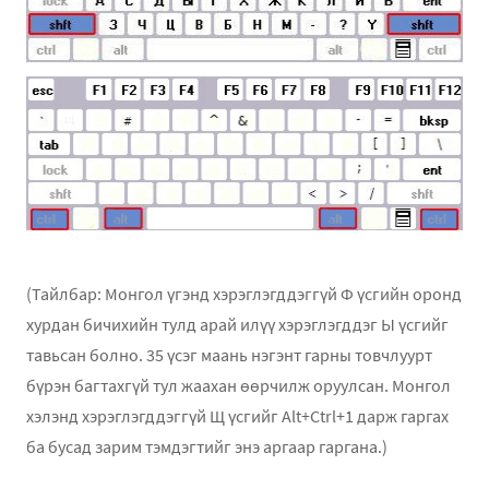
(Тайлбар: Монгол үгэнд хэрэглэгддэггүй Ф үсгийн оронд
хурдан бичихийн тулд арай илүү хэрэглэгддэг Ы үсгийг
тавьсан болно. 35 үсэг маань нэгэнт гарны товчлуурт
бүрэн багтахгүй тул жаахан өөрчилж оруулсан. Монгол
хэлэнд хэрэглэгддэггүй Щ үсгийг Alt+Ctrl+1 дарж гаргах
ба бусад зарим тэмдэгтийг энэ аргаар гаргана.)