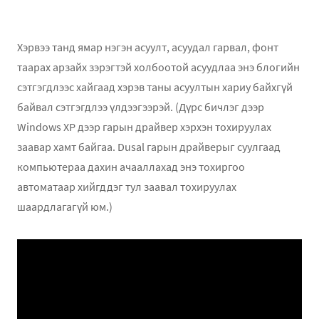
Хэрвээ танд ямар нэгэн асуулт, асуудал гарвал, фонт
таарах арзайх зэрэгтэй холбоотой асуудлаа энэ блогийн
сэтгэгдлээс хайгаад хэрэв таны асуултын хариу байхгүй
байвал сэтгэгдлээ үлдээгээрэй. (Дүрс бичлэг дээр
Windows XP дээр гарын драйвер хэрхэн тохируулах
заавар хамт байгаа. Dusal гарын драйверыг суулгаад
компьютераа дахин ачааллахад энэ тохиргоо
автоматаар хийгддэг тул заавал тохируулах
шаардлагагүй юм.)