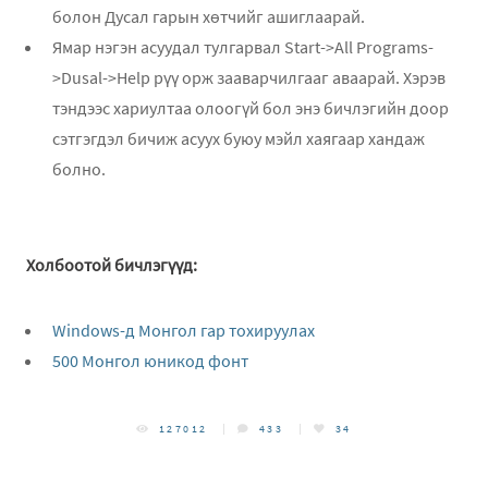
болон Дусал гарын хөтчийг ашиглаарай.
Ямар нэгэн асуудал тулгарвал Start->All Programs-
>Dusal->Help рүү орж зааварчилгааг аваарай. Хэрэв
тэндээс хариултаа олоогүй бол энэ бичлэгийн доор
сэтгэгдэл бичиж асуух буюу мэйл хаягаар хандаж
болно.
Холбоотой бичлэгүүд:
Windows-д Монгол гар тохируулах
500 Монгол юникод фонт
127012
433
34