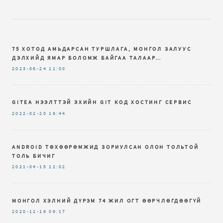
75 ХОТОД АМЬДАРСАН ТУРШЛАГА, МОНГОЛ ЗАЛУУС
ДЭЛХИЙД ЯМАР БОЛОМЖ БАЙГАА ТАЛААР…
2023-06-24
11:00
GITEA НЭЭЛТТЭЙ ЭХИЙН GIT КОД ХОСТИНГ СЕРВИС
2022-02-20
19:44
ANDROID ТӨХӨӨРӨМЖИД ЗОРИУЛСАН ОЛОН ТОЛЬТОЙ
ТОЛЬ БИЧИГ
2021-04-15
12:02
МОНГОЛ ХЭЛНИЙ ДҮРЭМ 74 ЖИЛ ОГТ ӨӨРЧЛӨГДӨӨГҮЙ
2020-12-16
09:17