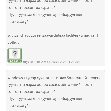
суулгасны дараа өөрөө системийн хэлний гарын
сонголтоос сонгох хэрэгтэй.
Шууд суулгаад бол хуучин хувилбарууд шиг
нэмэгдэхгүй.
suulgaj chaddgui ee. zaavarchilgaa bichleg yumuu ss . hiij
bolhuu
tugs (зочин) хэзээ бичсэн: 2023-11-24 20:47 | |
Windows 11 дээр суулгаж ашиглах боломжтой. Гэхдээ
суулгасны дараа өөрөө системийн хэлний гарын
сонголтоос сонгох хэрэгтэй.
Шууд суулгаад бол хуучин хувилбарууд шиг
нэмэгдэхгүй.