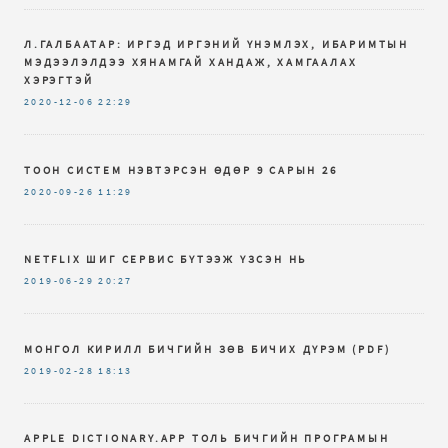
Л.ГАЛБААТАР: ИРГЭД ИРГЭНИЙ ҮНЭМЛЭХ, ИБАРИМТЫН
МЭДЭЭЛЭЛДЭЭ ХЯНАМГАЙ ХАНДАЖ, ХАМГААЛАХ
ХЭРЭГТЭЙ
2020-12-06
22:29
ТООН СИСТЕМ НЭВТЭРСЭН ӨДӨР 9 САРЫН 26
2020-09-26
11:29
NETFLIX ШИГ СЕРВИС БҮТЭЭЖ ҮЗСЭН НЬ
2019-06-29
20:27
МОНГОЛ КИРИЛЛ БИЧГИЙН ЗѲВ БИЧИХ ДҮРЭМ (PDF)
2019-02-28
18:13
APPLE DICTIONARY.APP ТОЛЬ БИЧГИЙН ПРОГРАМЫН