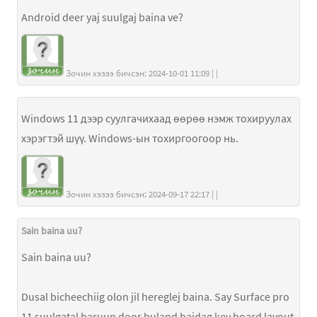
Android deer yaj suulgaj baina ve?
Зочин хэзээ бичсэн: 2024-10-01 11:09 | |
Windows 11 дээр суулгачихаад өөрөө нэмж тохируулах
хэрэгтэй шүү. Windows-ын тохиргоогоор нь.
Зочин хэзээ бичсэн: 2024-09-17 22:17 | |
Sain baina uu?
Sain baina uu?
Dusal bicheechiig olon jil hereglej baina. Say Surface pro
11 suulgatal baruun door buland baidag key board layout