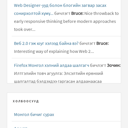
Web Designer-ууд болон блогийн загвар засах
сонирхолтой хүмү...
бичлэгт
Bruce:
Nice throwback to
early responsive thinking before modern approaches
took over...
Веб 2.0 гэж юуг хэлээд байна вэ?
бичлэгт
Bruce:
Interesting way of explaining how Web 2...
Firefox Монгол хэлний алдаа шалгагч
бичлэгт
Зочин:
Илтгэлийн товч агуулга: Элсэлтийн ерөнхий
шалгалтад бэлдэхдээ гаргасан алдаанаасаа
суралцаж, өдөр..
ХОЛБООСУУД
Дусал Бичээч ( Mongolian Keyboard Layouts driver )
бичлэгт
Алмас:
Хариу удаж өгч байгаад уучлаарай...
Монгол бичиг сурах
Android төхөөрөмжид зориулсан олон тольтой толь