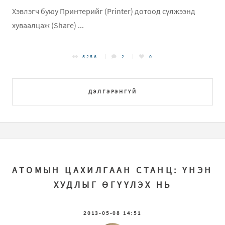
Хэвлэгч буюу Принтерийг (Printer) дотоод сүлжээнд
хуваалцаж (Share) ...
5256
2
0
ДЭЛГЭРЭНГҮЙ
АТОМЫН ЦАХИЛГААН СТАНЦ: ҮНЭН
ХУДЛЫГ ӨГҮҮЛЭХ НЬ
2013-05-08 14:51