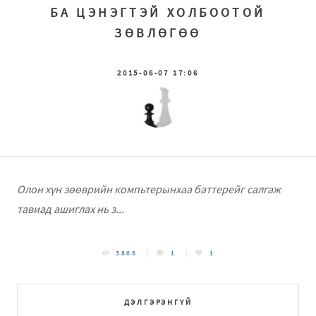
БА ЦЭНЭГТЭЙ ХОЛБООТОЙ
ЗӨВЛӨГӨӨ
2015-06-07 17:06
Олон хүн зөөврийн компьтерынхаа баттерейг салгаж
тавиад ашиглах нь з...
3866
1
1
ДЭЛГЭРЭНГҮЙ