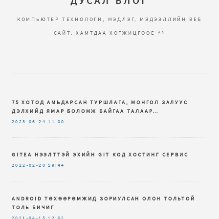
ДУСАЛ БЛОГ
КОМПЬЮТЕР ТЕХНОЛОГИ, МЭДЛЭГ, МЭДЭЭЛЛИЙН ВЕБ
САЙТ. ХАМТДАА ХӨГЖИЦГӨӨЕ ^^
75 ХОТОД АМЬДАРСАН ТУРШЛАГА, МОНГОЛ ЗАЛУУС
ДЭЛХИЙД ЯМАР БОЛОМЖ БАЙГАА ТАЛААР…
2023-06-24
11:00
GITEA НЭЭЛТТЭЙ ЭХИЙН GIT КОД ХОСТИНГ СЕРВИС
2022-02-20
19:44
ANDROID ТӨХӨӨРӨМЖИД ЗОРИУЛСАН ОЛОН ТОЛЬТОЙ
ТОЛЬ БИЧИГ
2021-04-15
12:02