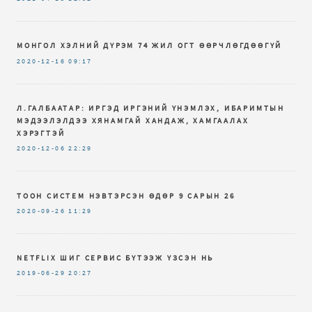
МОНГОЛ ХЭЛНИЙ ДҮРЭМ 74 ЖИЛ ОГТ ӨӨРЧЛӨГДӨӨГҮЙ
2020-12-16
09:17
Л.ГАЛБААТАР: ИРГЭД ИРГЭНИЙ ҮНЭМЛЭХ, ИБАРИМТЫН
МЭДЭЭЛЭЛДЭЭ ХЯНАМГАЙ ХАНДАЖ, ХАМГААЛАХ
ХЭРЭГТЭЙ
2020-12-06
22:29
ТООН СИСТЕМ НЭВТЭРСЭН ӨДӨР 9 САРЫН 26
2020-09-26
11:29
NETFLIX ШИГ СЕРВИС БҮТЭЭЖ ҮЗСЭН НЬ
2019-06-29
20:27