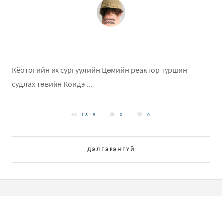
Кёотогийн их сургуулийн Цөмийн реактор туршин
судлах төвийн Коидэ ...
1818
0
0
ДЭЛГЭРЭНГҮЙ