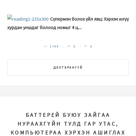
Сүпермэн болох үйл явц: Хэрхэн илүү
хурдан уншдаг болоод номыг 4 ц...
1788
5
3
ДЭЛГЭРЭНГҮЙ
БАТТЕРЕЙ БУЮУ ЗАЙГАА
НУРААХГҮЙН ТУЛД ГАР УТАС,
КОМПЬЮТЕРАА ХЭРХЭН АШИГЛАХ