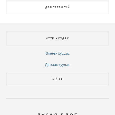
ДЭЛГЭРЭНГҮЙ
НҮҮР ХУУДАС
Өмнөх хуудас
Дараах хуудас
1 / 11