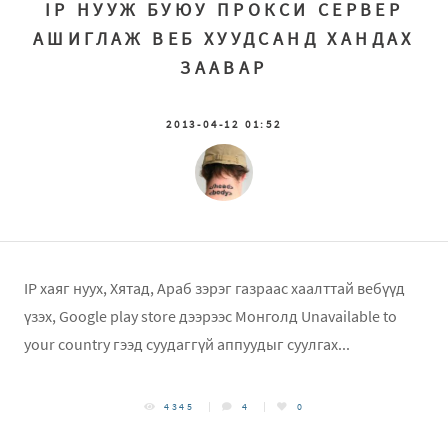
IP НУУЖ БУЮУ ПРОКСИ СЕРВЕР
АШИГЛАЖ ВЕБ ХУУДСАНД ХАНДАХ
ЗААВАР
2013-04-12 01:52
IP хаяг нуух, Хятад, Араб зэрэг газраас хаалттай вебүүд
үзэх, Google play store дээрээс Монголд Unavailable to
your country гээд суудаггүй аппуудыг суулгах...
4345
4
0