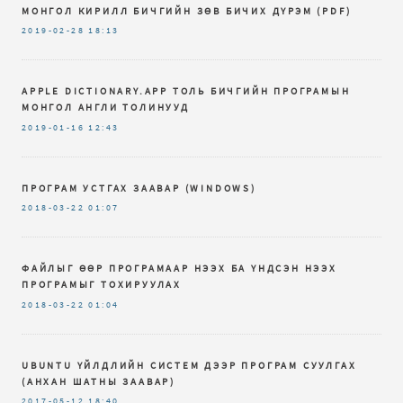
МОНГОЛ КИРИЛЛ БИЧГИЙН ЗѲВ БИЧИХ ДҮРЭМ (PDF)
2019-02-28
18:13
APPLE DICTIONARY.APP ТОЛЬ БИЧГИЙН ПРОГРАМЫН
МОНГОЛ АНГЛИ ТОЛИНУУД
2019-01-16
12:43
ПРОГРАМ УСТГАХ ЗААВАР (WINDOWS)
2018-03-22
01:07
ФАЙЛЫГ ӨӨР ПРОГРАМААР НЭЭХ БА ҮНДСЭН НЭЭХ
ПРОГРАМЫГ ТОХИРУУЛАХ
2018-03-22
01:04
UBUNTU ҮЙЛДЛИЙН СИСТЕМ ДЭЭР ПРОГРАМ СУУЛГАХ
(АНХАН ШАТНЫ ЗААВАР)
2017-05-12
18:40