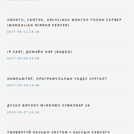
UBUNTU, CENTOS, ARCHLINUX МОНГОЛ ТОЛИН СЕРВЕР
(MONGOLIAN MIRROR SERVER)
2017-05-12
18:29
IP ХАЯГ, ДОМЭЙН НЭР (ВИДЕО)
2017-03-25
04:29
КОМПЬЮТЕР, ПРОГРАМЧЛАЛЫН ҮНДЭС СУРГАЛТ
2017-03-14
23:48
ДУСАЛ БИЧЭЭЧ WINDOWS ХУВИЛБАР 16
2016-04-27
12:16
ТӨЛБӨРГҮЙ КАССЫН СИСТЕМ + КАССЫН ХЭВЛЭГЧ