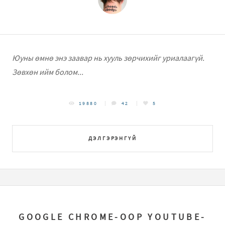
Юуны өмнө энэ заавар нь хууль зөрчихийг уриалаагүй.
Зөвхөн ийм болом...
19880
42
5
ДЭЛГЭРЭНГҮЙ
GOOGLE CHROME-ООР YOUTUBE-