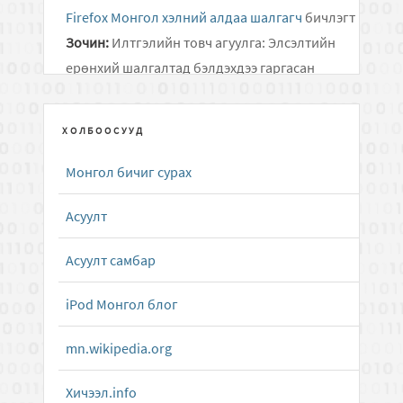
Firefox Монгол хэлний алдаа шалгагч
бичлэгт
Зочин:
Илтгэлийн товч агуулга: Элсэлтийн
ерөнхий шалгалтад бэлдэхдээ гаргасан
алдаанаасаа суралцаж, өдөр..
ХОЛБООСУУД
Дусал Бичээч ( Mongolian Keyboard Layouts
driver )
бичлэгт
Алмас:
Хариу удаж өгч байгаад
Монгол бичиг сурах
уучлаарай...
Асуулт
Android төхөөрөмжид зориулсан олон
тольтой толь бичиг
бичлэгт
Зочин:
g
Асуулт самбар
Apple Dictionary.app толь бичгийн програмын
iPod Монгол блог
Монгол Англи тол...
бичлэгт
Алмас:
Татаж
mn.wikipedia.org
авах холбоосыг сэргээлээ.
Хичээл.info
Apple Dictionary.app толь бичгийн програмын