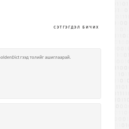
СЭТГЭГДЭЛ БИЧИХ
GoldenDict гээд толийг ашиглаарай.