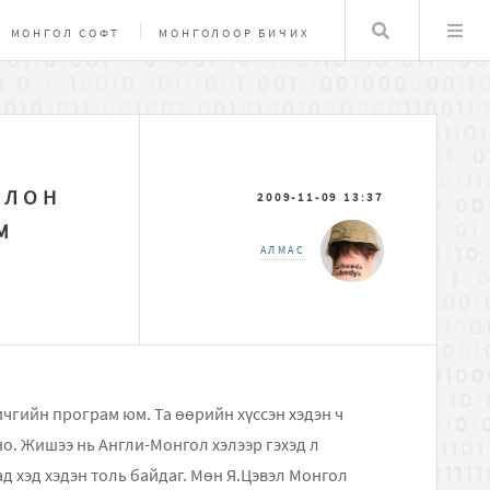
Хайлт
МОНГОЛ СОФТ
МОНГОЛООР БИЧИХ
НУУЦЛАЛ, ХАМГААЛАЛТ
MAC OSX
ОЛОН
2009-11-09 13:37
М
АЛМАС
ичгийн програм юм. Та өөрийн хүссэн хэдэн ч
но. Жишээ нь Англи-Монгол хэлээр гэхэд л
ад хэд хэдэн толь байдаг. Мөн Я.Цэвэл Монгол