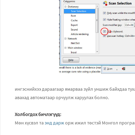
ингэснийхээ дараагаар ямарваа зүйл уншиж байхдаа тухай
авахад автоматаар орчуулж харуулах болно.
Холбогдох бичлэгүүд:
Мөн хүсвэл та
энд дарж
орж ижил төстэй Монгол програм