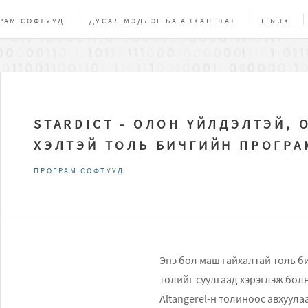
РАМ СОФТУУД
ДУСАЛ МЭДЛЭГ БА АНХАН ШАТ
LINUX
ЧИГ, СОЁЛ
БУСАД
ONLINE ХЭРЭГСЭЛ
НЭЭЛТТЭЙ ЭХ
STARDICT - ОЛОН ҮЙЛДЭЛТЭЙ, 
ХЭЛТЭЙ ТОЛЬ БИЧГИЙН ПРОГРА
ПРОГРАМ СОФТУУД
Энэ бол маш гайхалтай толь б
толийг суулгаад хэрэглэж бол
Altangerel-н толиноос авхуула