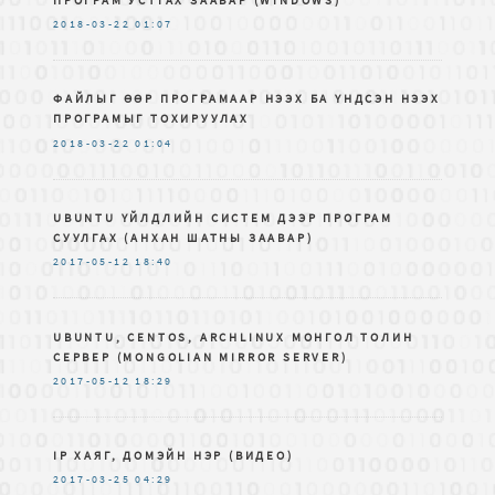
2018-03-22
01:07
ФАЙЛЫГ ӨӨР ПРОГРАМААР НЭЭХ БА ҮНДСЭН НЭЭХ
ПРОГРАМЫГ ТОХИРУУЛАХ
2018-03-22
01:04
UBUNTU ҮЙЛДЛИЙН СИСТЕМ ДЭЭР ПРОГРАМ
СУУЛГАХ (АНХАН ШАТНЫ ЗААВАР)
2017-05-12
18:40
UBUNTU, CENTOS, ARCHLINUX МОНГОЛ ТОЛИН
СЕРВЕР (MONGOLIAN MIRROR SERVER)
2017-05-12
18:29
IP ХАЯГ, ДОМЭЙН НЭР (ВИДЕО)
2017-03-25
04:29