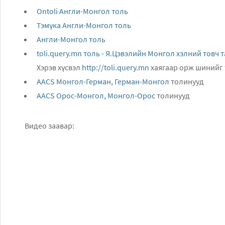
Ontoli Англи-Монгол толь
Тэмүка Англи-Монгол толь
Англи-Монгол толь
toli.query.mn толь - Я.Цэвэлийн Монгол хэлний товч 
Хэрэв хүсвэл
http://toli.query.mn
хаягаар орж шинийг 
AACS Монгол-Герман, Герман-Монгол
толинууд
AACS Орос-Монгол, Монгол-Орос
толинууд
Видео заавар: