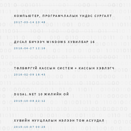
КОМПЬЮТЕР, ПРОГРАМЧЛАЛЫН ҮНДЭС СУРГАЛТ
2017-03-14
23:48
ДУСАЛ БИЧЭЭЧ WINDOWS ХУВИЛБАР 16
2016-04-27
12:16
ТӨЛБӨРГҮЙ КАССЫН СИСТЕМ + КАССЫН ХЭВЛЭГЧ
2016-02-09
18:43
DUSAL.NET 10 ЖИЛИЙН ОЙ
2015-10-08
22:12
ХУВИЙН НУУЦЛАЛЫН НЭЛЭЭН ТОМ АСУУДАЛ
2015-10-07
00:25