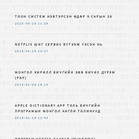
ТООН СИСТЕМ НЭВТЭРСЭН ӨДӨР 9 САРЫН 26
2020-09-26
11:29
NETFLIX ШИГ СЕРВИС БҮТЭЭЖ ҮЗСЭН НЬ
2019-06-29
20:27
МОНГОЛ КИРИЛЛ БИЧГИЙН ЗѲВ БИЧИХ ДҮРЭМ
(PDF)
2019-02-28
18:13
APPLE DICTIONARY.APP ТОЛЬ БИЧГИЙН
ПРОГРАМЫН МОНГОЛ АНГЛИ ТОЛИНУУД
2019-01-16
12:43
ПРОГРАМ УСТГАХ ЗААВАР (WINDOWS)