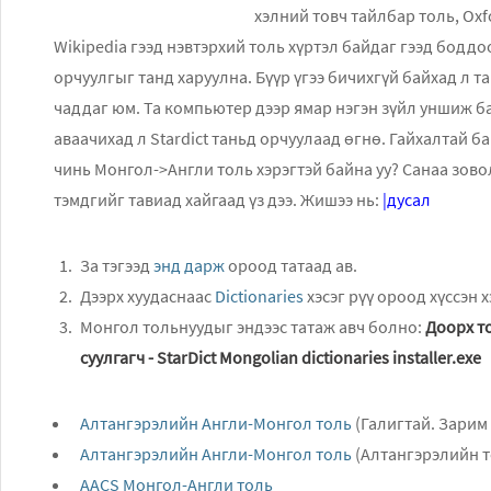
хэлний товч тайлбар толь, Oxfo
Wikipedia гээд нэвтэрхий толь хүртэл байдаг гээд боддоо
орчуулгыг танд харуулна. Бүүр үгээ бичихгүй байхад л та
чаддаг юм. Та компьютер дээр ямар нэгэн зүйл уншиж бай
аваачихад л Stardict таньд орчуулаад өгнө. Гайхалтай б
чинь Монгол->Англи толь хэрэгтэй байна уу? Санаа зово
тэмдгийг тавиад хайгаад үз дээ. Жишээ нь:
|дусал
За тэгээд
энд дарж
ороод татаад ав.
Дээрх хуудаснаас
Dictionaries
хэсэг рүү ороод хүссэн 
Монгол тольнуудыг эндээс татаж авч болно:
Доорх т
суулгагч -
StarDict Mongolian dictionaries installer.exe
Алтангэрэлийн Англи-Монгол толь
(Галигтай. Зарим 
Aлтангэрэлийн Англи-Монгол толь
(Алтангэрэлийн т
AACS Монгол-Англи толь