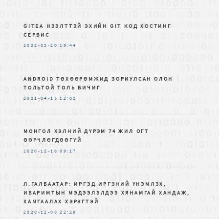
GITEA НЭЭЛТТЭЙ ЭХИЙН GIT КОД ХОСТИНГ
СЕРВИС
2022-02-20
19:44
ANDROID ТӨХӨӨРӨМЖИД ЗОРИУЛСАН ОЛОН
ТОЛЬТОЙ ТОЛЬ БИЧИГ
2021-04-15
12:02
МОНГОЛ ХЭЛНИЙ ДҮРЭМ 74 ЖИЛ ОГТ
ӨӨРЧЛӨГДӨӨГҮЙ
2020-12-16
09:17
Л.ГАЛБААТАР: ИРГЭД ИРГЭНИЙ ҮНЭМЛЭХ,
ИБАРИМТЫН МЭДЭЭЛЭЛДЭЭ ХЯНАМГАЙ ХАНДАЖ,
ХАМГААЛАХ ХЭРЭГТЭЙ
2020-12-06
22:29