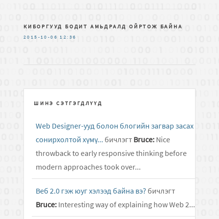
КИБОРГУУД БОДИТ АМЬДРАЛД ОЙРТОЖ БАЙНА
2015-10-06
12:36
ШИНЭ СЭТГЭГДЛҮҮД
Web Designer-ууд болон блогийн загвар засах
сонирхолтой хүмү...
бичлэгт
Bruce:
Nice
throwback to early responsive thinking before
modern approaches took over...
Веб 2.0 гэж юуг хэлээд байна вэ?
бичлэгт
Bruce:
Interesting way of explaining how Web 2...