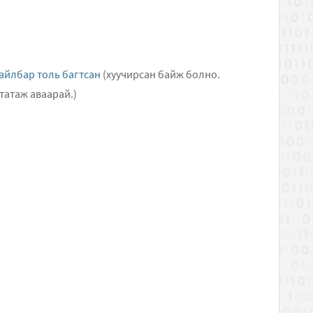
тайлбар толь багтсан
(хуучирсан байж болно.
татаж аваарай.)