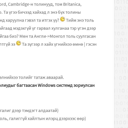
rd, Cambridge-н толинууд, том Britanica,
. Та үгээ бичээд хайхад л энэ бүх толины
нд харуулна гэвэл та итгэх үү?
Тийм энэ толь
гаад мэдэхгүй үг гарвал хулганаа тэр үгэн дээр
айгаа биз? Мөн та Англи->Монгол толь суулгасан
лтгүй ээ
Та зүгээр л хайх үгнийхээ өмнө | гэсэн
хэлнийхээ толийг татаж аваарай.
олиудыг багтаасан Windows системд зориулсан
галиг дээр тэмдэгт алдаатай)
оль, галиггүй хайлтын илэрц дээрхээс өөр)