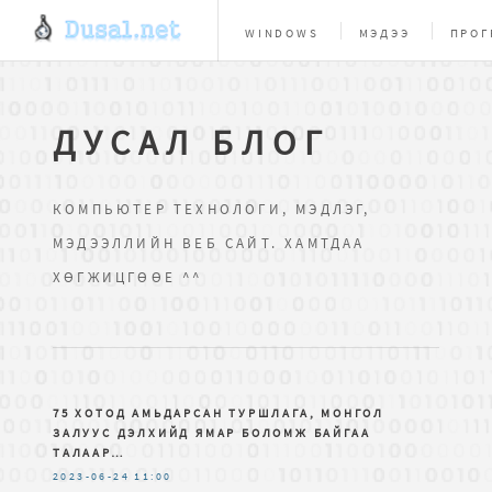
WINDOWS
МЭДЭЭ
ПРОГ
ВЕБ МАСТЕРУУДАД
БИ
ДУСАЛ БЛОГ
КОМПЬЮТЕР ТЕХНОЛОГИ, МЭДЛЭГ,
МЭДЭЭЛЛИЙН ВЕБ САЙТ. ХАМТДАА
ХӨГЖИЦГӨӨЕ ^^
75 ХОТОД АМЬДАРСАН ТУРШЛАГА, МОНГОЛ
ЗАЛУУС ДЭЛХИЙД ЯМАР БОЛОМЖ БАЙГАА
ТАЛААР…
2023-06-24
11:00