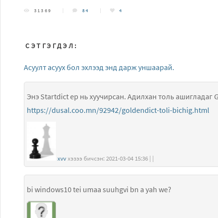
31369
84
4
СЭТГЭГДЭЛ:
Асуулт асуух бол эхлээд энд дарж уншаарай.
Энэ Startdict ер нь хуучирсан. Адилхан толь ашигладаг 
https://dusal.coo.mn/92942/goldendict-toli-bichig.html
xvv
хэзээ бичсэн: 2021-03-04 15:36 | |
bi windows10 tei umaa suuhgvi bn a yah we?