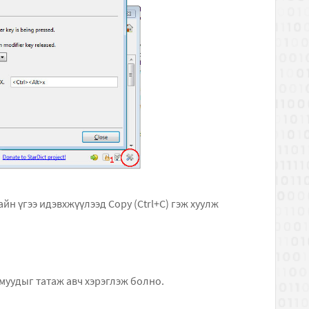
н үгээ идэвхжүүлээд Copy (Ctrl+C) гэж хуулж
уудыг татаж авч хэрэглэж болно.