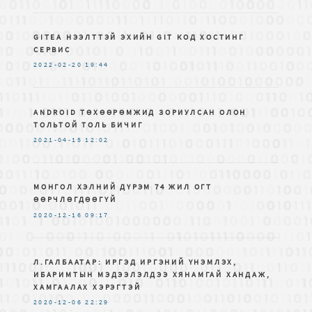
GITEA НЭЭЛТТЭЙ ЭХИЙН GIT КОД ХОСТИНГ
СЕРВИС
2022-02-20
19:44
ANDROID ТӨХӨӨРӨМЖИД ЗОРИУЛСАН ОЛОН
ТОЛЬТОЙ ТОЛЬ БИЧИГ
2021-04-15
12:02
МОНГОЛ ХЭЛНИЙ ДҮРЭМ 74 ЖИЛ ОГТ
ӨӨРЧЛӨГДӨӨГҮЙ
2020-12-16
09:17
Л.ГАЛБААТАР: ИРГЭД ИРГЭНИЙ ҮНЭМЛЭХ,
ИБАРИМТЫН МЭДЭЭЛЭЛДЭЭ ХЯНАМГАЙ ХАНДАЖ,
ХАМГААЛАХ ХЭРЭГТЭЙ
2020-12-06
22:29