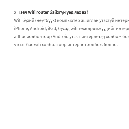
2.
Гэвч Wifi router байхгүй үед яах вэ?
Wifi бүхий (нөүтбүүк) компьютер ашиглан утасгүй интернет холболт үүсгэж зөөврийн тооцоолуурууд,
iPhone, Android, iPad, бусад wifi төхөөрөмжүүдийг интернет холбож болох талаар танилцуулъя. Жирийн
adhoc холболтоор Android утсыг интернетэд холбож болдоггүй. Харин энэ Virtual router-ээр бол android
утсыг бас wifi холболтоор интернет холбож болно.