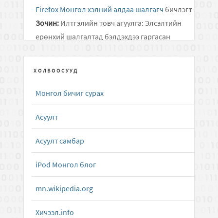
Firefox Монгол хэлний алдаа шалгагч
бичлэгт
Зочин:
Илтгэлийн товч агуулга: Элсэлтийн
ерөнхий шалгалтад бэлдэхдээ гаргасан
алдаанаасаа суралцаж, өдөр..
ХОЛБООСУУД
Дусал Бичээч ( Mongolian Keyboard Layouts
driver )
бичлэгт
Алмас:
Хариу удаж өгч байгаад
Монгол бичиг сурах
уучлаарай...
Асуулт
Android төхөөрөмжид зориулсан олон
тольтой толь бичиг
бичлэгт
Зочин:
g
Асуулт самбар
Apple Dictionary.app толь бичгийн програмын
iPod Монгол блог
Монгол Англи тол...
бичлэгт
Алмас:
Татаж
mn.wikipedia.org
авах холбоосыг сэргээлээ.
Хичээл.info
Apple Dictionary.app толь бичгийн програмын