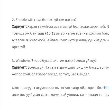
2. Enable wifi гээд болохгүй юм яах вэ?
Хариулт:
Хэрэв та wifi-аа асаагаагүй бол асаах хэрэгтэй.
товч дарж байгаад F10,12 ямар нэгэн товчны хослол байда
асаасан ч болохгүй байвал компьютер чинь үүнийг дэмж
аргагүй.
3. Windows 7 -оос бусад систем дээр болохгүй юу?
Хариулт:
Болохгүй. Та сэтгэгдлүүдийг уншиж бусад аргуу
Adhoc холболт зэрэг бусад аргууд бас байдаг.
Мөн та асуулт асуухаасаа өмнө Англиар ойлгодог бол
ht
авах юм уу бусад сэтгэгдлүүдтэй уншиж танилцаад таны а