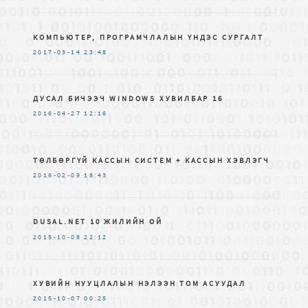
КОМПЬЮТЕР, ПРОГРАМЧЛАЛЫН ҮНДЭС СУРГАЛТ
2017-03-14
23:48
ДУСАЛ БИЧЭЭЧ WINDOWS ХУВИЛБАР 16
2016-04-27
12:16
ТӨЛБӨРГҮЙ КАССЫН СИСТЕМ + КАССЫН ХЭВЛЭГЧ
2016-02-09
18:43
DUSAL.NET 10 ЖИЛИЙН ОЙ
2015-10-08
22:12
ХУВИЙН НУУЦЛАЛЫН НЭЛЭЭН ТОМ АСУУДАЛ
2015-10-07
00:25