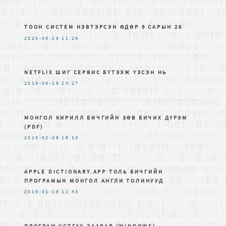
ТООН СИСТЕМ НЭВТЭРСЭН ӨДӨР 9 САРЫН 26
2020-09-26
11:29
NETFLIX ШИГ СЕРВИС БҮТЭЭЖ ҮЗСЭН НЬ
2019-06-29
20:27
МОНГОЛ КИРИЛЛ БИЧГИЙН ЗѲВ БИЧИХ ДҮРЭМ
(PDF)
2019-02-28
18:13
APPLE DICTIONARY.APP ТОЛЬ БИЧГИЙН
ПРОГРАМЫН МОНГОЛ АНГЛИ ТОЛИНУУД
2019-01-16
12:43
ПРОГРАМ УСТГАХ ЗААВАР (WINDOWS)