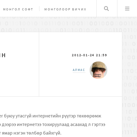
Хайлт
МОНГОЛ СОФТ
МОНГОЛООР БИЧИХ
НУУЦЛАЛ, ХАМГААЛАЛТ
MAC OSX
ЙН
2012-01-24 21:59
АЛМАС
ter буюу утасгүй интернетийн рүүтэр төхөөрөмж
 дээрээ интернетээ тохируулаад асаахад л гэртээ
т ямар нэгэн төлбөр байхгүй.