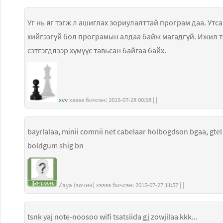
Уг нь яг тэгж л ашиглах зориулалттай програм даа. Ут
хийгээгүй бол програмын алдаа байж магадгүй. Ижил т
сэтгэгдлээр хүмүүс тавьсан байгаа байх.
xvv
хэзээ бичсэн: 2015-07-28 00:58 | |
bayrlalaa, minii comnii net cabelaar holbogdson bgaa, gtel
boldgum shig bn
Zaya (зочин) хэзээ бичсэн: 2015-07-27 11:57 | |
tsnk yaj note-noosoo wifi tsatsiida gj zowjilaa kkk...