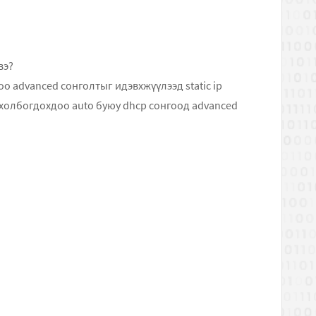
вэ?
о advanced сонголтыг идэвхжүүлээд static ip
н холбогдохдоо auto буюу dhcp сонгоод advanced