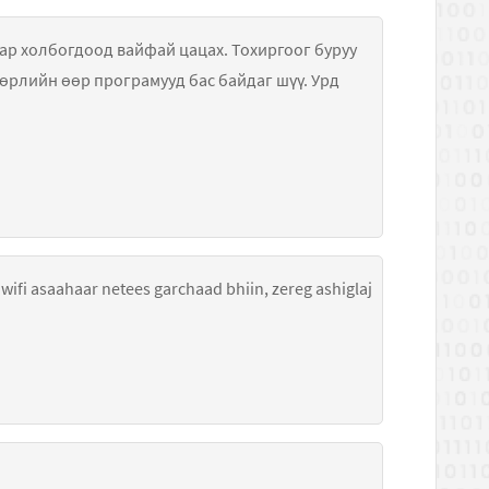
саар холбогдоод вайфай цацах. Тохиргоог буруу
өрлийн өөр програмууд бас байдаг шүү. Урд
 wifi asaahaar netees garchaad bhiin, zereg ashiglaj