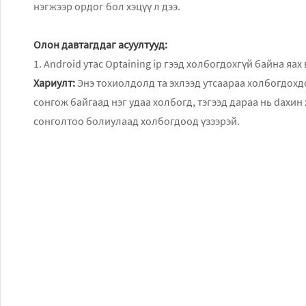
нэгжээр ордог бол хэцүү л дээ.
Олон давтагддаг асуултууд:
1. Android утас Optaining ip гээд холбогдохгүй байна яах 
Хариулт:
Энэ тохиолдолд та эхлээд утсаараа холбогдохдо
сонгож байгаад нэг удаа холбогд, тэгээд дараа нь dахи
сонголтоо болиулаад холбогдоод үзээрэй.