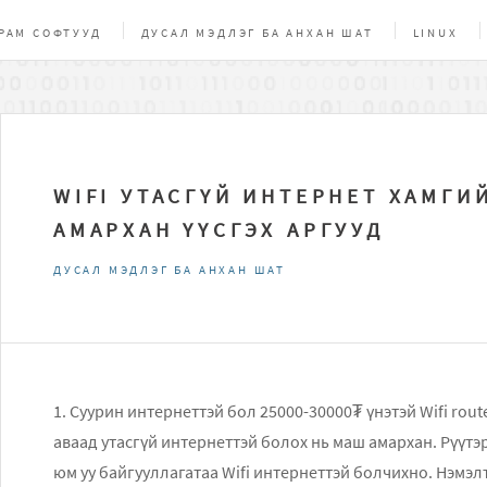
РАМ СОФТУУД
ДУСАЛ МЭДЛЭГ БА АНХАН ШАТ
LINUX
ЧИГ, СОЁЛ
БУСАД
ONLINE ХЭРЭГСЭЛ
НЭЭЛТТЭЙ ЭХ
WIFI УТАСГҮЙ ИНТЕРНЕТ ХАМГИ
АМАРХАН ҮҮСГЭХ АРГУУД
ДУСАЛ МЭДЛЭГ БА АНХАН ШАТ
1. Суурин интернеттэй бол 25000-30000₮ үнэтэй Wifi rou
аваад утасгүй интернеттэй болох нь маш амархан. Рүүтэр
юм уу байгууллагатаа Wifi интернеттэй болчихно. Нэмэл