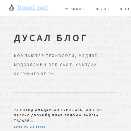
WINDOWS
МЭДЭЭ
ПРОГ
ВЕБ МАСТЕРУУДАД
БИ
ДУСАЛ БЛОГ
КОМПЬЮТЕР ТЕХНОЛОГИ, МЭДЛЭГ,
МЭДЭЭЛЛИЙН ВЕБ САЙТ. ХАМТДАА
ХӨГЖИЦГӨӨЕ ^^
75 ХОТОД АМЬДАРСАН ТУРШЛАГА, МОНГОЛ
ЗАЛУУС ДЭЛХИЙД ЯМАР БОЛОМЖ БАЙГАА
ТАЛААР…
2023-06-24
11:00