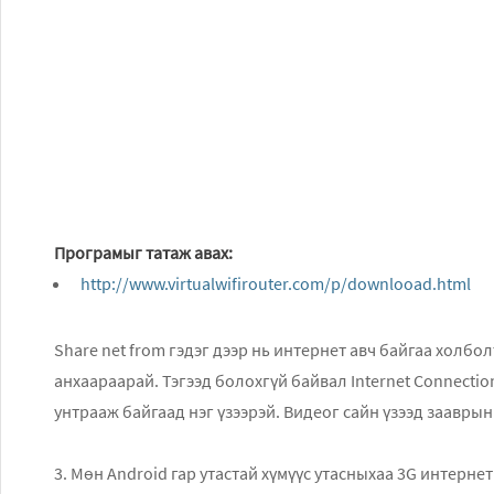
Програмыг татаж авах:
http://www.virtualwifirouter.com/p/downlooad.html
Share net from гэдэг дээр нь интернет авч байгаа холболтоо тохируулж өг
анхаараарай. Тэгээд болохгүй байвал Internet Connection Sharing 
унтрааж байгаад нэг үзээрэй. Видеог сайн үзээд заавры
3. Мөн Android гар утастай хүмүүс утасныхаа 3G интерне