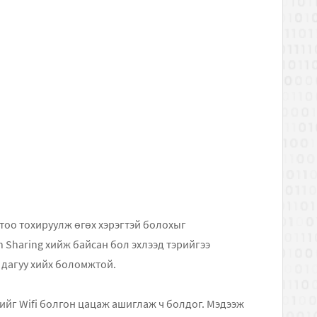
өх хэрэгтэй болохыг
хийж байсан бол эхлээд тэрийгээ
н дагуу хийх боломжтой.
тийг Wifi болгон цацаж ашиглаж ч болдог. Мэдээж