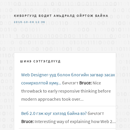
КИБОРГУУД БОДИТ АМЬДРАЛД ОЙРТОЖ БАЙНА
2015-10-06
12:36
ШИНЭ СЭТГЭГДЛҮҮД
Web Designer-ууд болон блогийн загвар засах
сонирхолтой хүмү...
бичлэгт
Bruce:
Nice
throwback to early responsive thinking before
modern approaches took over...
Веб 2.0 гэж юуг хэлээд байна вэ?
бичлэгт
Bruce:
Interesting way of explaining how Web 2...