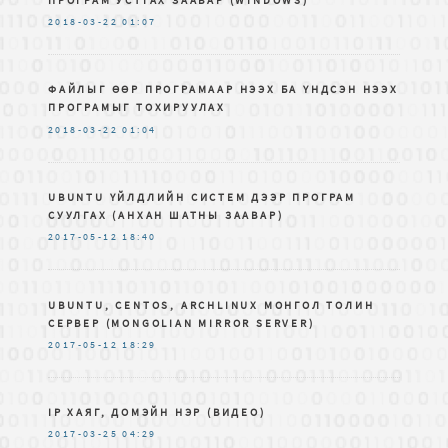
2018-03-22
01:07
ФАЙЛЫГ ӨӨР ПРОГРАМААР НЭЭХ БА ҮНДСЭН НЭЭХ
ПРОГРАМЫГ ТОХИРУУЛАХ
2018-03-22
01:04
UBUNTU ҮЙЛДЛИЙН СИСТЕМ ДЭЭР ПРОГРАМ
СУУЛГАХ (АНХАН ШАТНЫ ЗААВАР)
2017-05-12
18:40
UBUNTU, CENTOS, ARCHLINUX МОНГОЛ ТОЛИН
СЕРВЕР (MONGOLIAN MIRROR SERVER)
2017-05-12
18:29
IP ХАЯГ, ДОМЭЙН НЭР (ВИДЕО)
2017-03-25
04:29