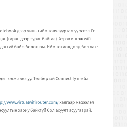
 Notebook дээр чинь тийм товчлуур юм уу эсвэл Fn
г (гаран дээр зураг байгаа). Хэрэв ингэж wifi
дэггүй байж болох юм. Ийм тохиолдолд бол яах ч
дыг олж авна уу. Төлбөртэй Connectify me ба
tp://www.virtualwifirouter.com/
хаягаар мэдээлэл
суултын хариу байхгүй бол асуулт асуугаарай.